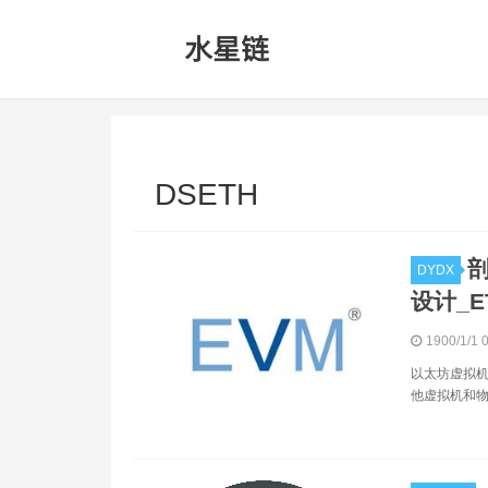
DSETH
剖
DYDX
设计_E
1900/1/1 
以太坊虚拟机
他虚拟机和物