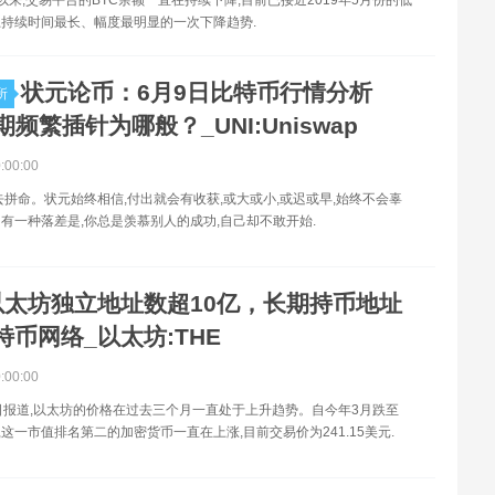
持续时间最长、幅度最明显的一次下降趋势.
状元论币：6月9日比特币行情分析
所
期频繁插针为哪般？_UNI:Uniswap
0:00:00
去拼命。状元始终相信,付出就会有收获,或大或小,或迟或早,始终不会辜
有一种落差是,你总是羡慕别人的成功,自己却不敢开始.
以太坊独立地址数超10亿，长期持币地址
特币网络_以太坊:THE
0:00:00
日报道,以太坊的价格在过去三个月一直处于上升趋势。自今年3月跌至
来,这一市值排名第二的加密货币一直在上涨,目前交易价为241.15美元.