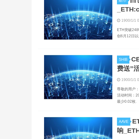
酷币
_ETH
1900/1/1 
ETH突破24
创6月12日以来
C
SHIB
费送”活
1900/1/1 
尊敬的用户：
活动时间：20
最少0.02枚.
E
AAVE
响_E