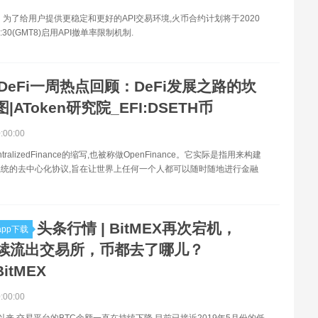
 为了给用户提供更稳定和更好的API交易环境,火币合约计划将于2020
:30(GMT8)启用API撤单率限制机制.
DeFi一周热点回顾：DeFi发展之路的坎
|AToken研究院_EFI:DSETH币
0:00:00
entralizedFinance的缩写,也被称做OpenFinance。它实际是指用来构建
统的去中心化协议,旨在让世界上任何一个人都可以随时随地进行金融
头条行情 | BitMEX再次宕机，
pp下载
持续流出交易所，币都去了哪儿？
BitMEX
0:00:00
以来,交易平台的BTC余额一直在持续下降,目前已接近2019年5月份的低