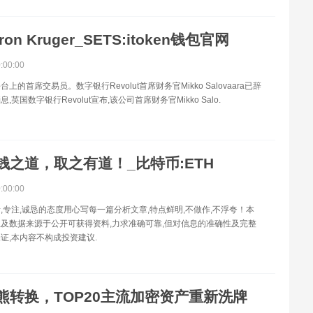
ron Kruger_SETS:itoken钱包官网
0:00:00
s 平台上的首席交易员。数字银行Revolut首席财务官Mikko Salovaara已辞
息,英国数字银行Revolut宣布,该公司首席财务官Mikko Salo.
钱之道，取之有道！_比特币:ETH
0:00:00
,专注,诚恳的态度用心写每一篇分析文章,特点鲜明,不做作,不浮夸！本
及数据来源于公开可获得资料,力求准确可靠,但对信息的准确性及完整
证,本内容不构成投资建议.
熊转换，TOP20主流加密资产重新洗牌