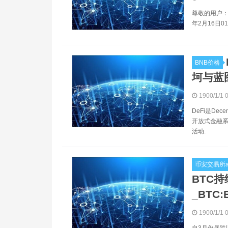
尊敬的用户：
年2月16日01
BNB价格
坷与蓝图
1900/1/1 
DeFi是Dec
开放式金融系
活动.
币安交易所a
BTC
_BTC:
1900/1/1 
自3月份暴跌