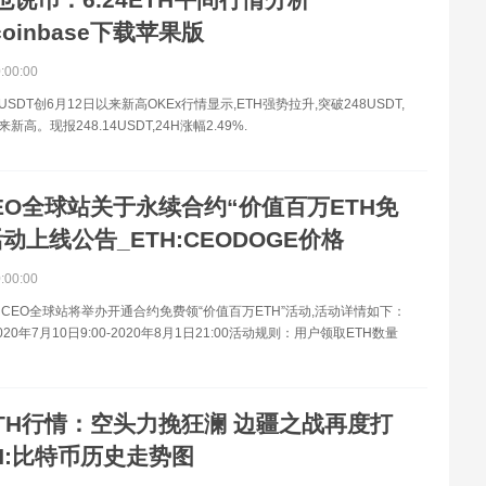
:coinbase下载苹果版
0:00:00
8USDT创6月12日以来新高OKEx行情显示,ETH强势拉升,突破248USDT,
新高。现报248.14USDT,24H涨幅2.49%.
EO全球站关于永续合约“价值百万ETH免
动上线公告_ETH:CEODOGE价格
0:00:00
CEO全球站将举办开通合约免费领“价值百万ETH”活动,活动详情如下：
20年7月10日9:00-2020年8月1日21:00活动规则：用户领取ETH数量
TH行情：空头力挽狂澜 边疆之战再度打
TH:比特币历史走势图