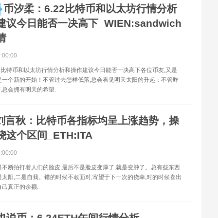
币汐柔：6.22比特币和以太坊行情分析
议今日能否一决高下_WIEN:sandwich
情
0:00:00
22比特币和以太坊行情分析和操作建议今日能否一决高下各位币友,又是
是一个新的开始！不管过去怎样低落,总会看见明天太阳的升起；不管昨
,总会拥有明天的希望.
刘言秋：比特币各指标均呈上涨趋势，操
这个区间_ETH:ITA
0:00:00
是不断拍打着人们的脸皮,最后不是脸皮变厚了,就是变肿了。总有些东西
是太阳,二是自我。错的时候不敢面对,寄望于下一次的侥幸,对的时候喜出
自己真正的余额.
也说币：6.24ETH午间行情分析