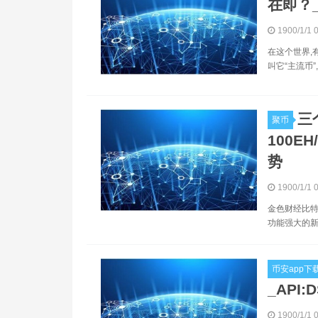
在即？_
1900/1/1 
在这个世界,
叫它“主流币”
三
聚币
100E
势
1900/1/1 
金色财经比特
功能强大的新
币安app下
_API:
1900/1/1 