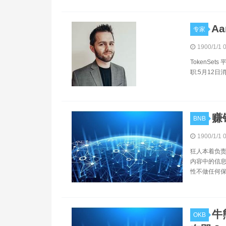
Aa
专家
1900/1/1 
TokenSet
职:5月12日消
赚
BNB
1900/1/1 
狂人本着负责
内容中的信息
性不做任何保
牛
OKB