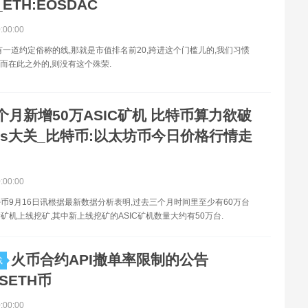
ETH:EOSDAC
0:00:00
有一道约定俗称的线,那就是市值排名前20,跨进这个门槛儿的,我们习惯
,而在此之外的,则没有这个殊荣.
个月新增50万ASIC矿机 比特币算力欲破
H/s大关_比特币:以太坊币今日价格行情走
0:00:00
币9月16日讯根据最新数据分析表明,过去三个月时间里至少有60万台
矿机上线挖矿,其中新上线挖矿的ASIC矿机数量大约有50万台.
火币合约API撤单率限制的公告
载
DSETH币
0:00:00