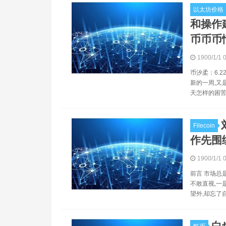
以太坊价格
和操作建
币币币
1900/1/1 
币汐柔：6.
新的一周,又
天怎样的困苦
Filecoin
作先围绕
1900/1/1 
前言 市场总
不敢直视,一
望外,却忘了
白