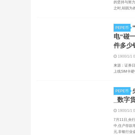
的坚持与努力
之时,却因为
PEPE币
电“碰一
件多少
1900/1/1 
来源：证券日
上线SIM卡
PEPE币
_数字
1900/1/1 
7月11日,央
中,住户存款增
元,非银行业