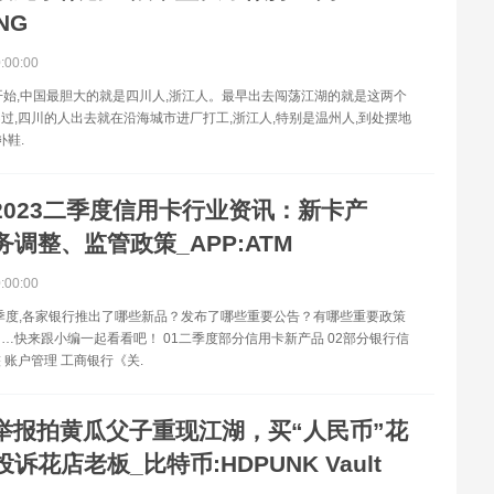
ING
0:00:00
开始,中国最胆大的就是四川人,浙江人。最早出去闯荡江湖的就是这两个
过,四川的人出去就在沿海城市进厂打工,浙江人,特别是温州人,到处摆地
补鞋.
2023二季度信用卡行业资讯：新卡产
调整、监管政策_APP:ATM
0:00:00
二季度,各家银行推出了哪些新品？发布了哪些重要公告？有哪些重要政策
…快来跟小编一起看看吧！ 01二季度部分信用卡新产品 02部分银行信
 账户管理 工商银行《关.
举报拍黄瓜父子重现江湖，买“人民币”花
诉花店老板_比特币:HDPUNK Vault