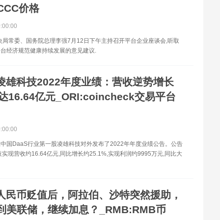
:CCC价格
0:00:00
中央局常委、国务院总理李强7月12日下午主持召开平台企业座谈会,听取
台经济规范健康持续发展的意见建议.
凌雄科技2022年度业绩：营收逆势增长
 达16.64亿元_ORI:coincheck交易平台
0:00:00
息,中国DaaS行业第一股凌雄科技对外发布了2022年年度业绩公告。公告
实现营收约16.64亿元,同比增长约25.1%,实现利润约9995万元,同比大
人民币贬值后，阿拉伯、沙特突然援助，
到美联储，继续加息？_RMB:RMB币