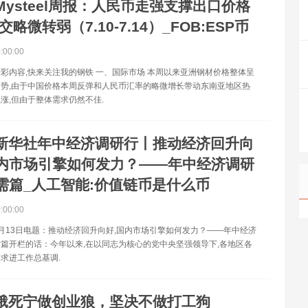
Mysteel周报：人民币走强支撑出口价格
交略微转弱（7.10-7.14）_FOB:ESP币
0:00:00
彩内容,快来关注我的钢铁 一、国际市场 本周以来亚洲钢材价格整体呈
势,由于中国价格本周反弹和人民币汇率的略微增长带动东南亚地区热
涨,但由于整体需求仍然不佳.
新华社年中经济调研行丨推动经济回升向
内市场引擎如何发力？——年中经济调研
需篇_人工智能:价值链币是什么币
0:00:00
月13日电题：推动经济回升向好,国内市场引擎如何发力？——年中经济
篇开栏的话：今年以来,在以同志为核心的党中央坚强领导下,各地区各
求进工作总基调.
饿死宁做创业狼，坚决不做打工狗