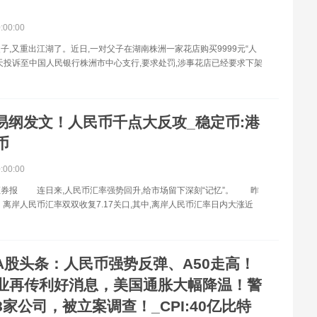
0:00:00
子,又重出江湖了。近日,一对父子在湖南株洲一家花店购买9999元“人
天投诉至中国人民银行株洲市中心支行,要求处罚,涉事花店已经要求下架
易纲发文！人民币千点大反攻_稳定币:港
币
0:00:00
券报 连日来,人民币汇率强势回升,给市场留下深刻“记忆”。 昨
、离岸人民币汇率双双收复7.17关口,其中,离岸人民币汇率日内大涨近
A股头条：人民币强势反弹、A50走高！
业再传利好消息，美国通胀大幅降温！警
家公司，被立案调查！_CPI:40亿比特