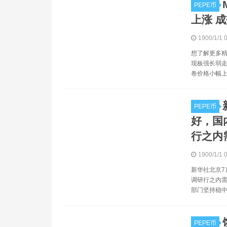
PEPE币
上涨 成
1900/1/1 
想了解更多精
现板强长弱走
卷价格小幅上
PEPE币
好，国
行之内
1900/1/1 
新华社北京7
调研行之内需
部门坚持稳中
PEPE币