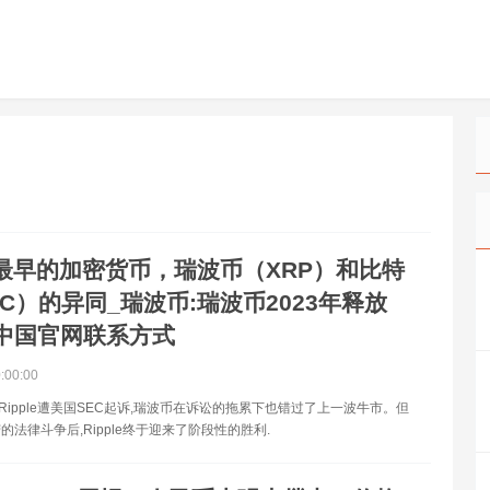
最早的加密货币，瑞波币（XRP）和比特
C）的异同_瑞波币:瑞波币2023年释放
中国官网联系方式
0:00:00
月,Ripple遭美国SEC起诉,瑞波币在诉讼的拖累下也错过了上一波牛市。但
的法律斗争后,Ripple终于迎来了阶段性的胜利.