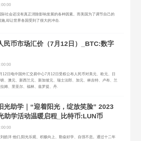
0:00:00
国际社会还没有真正消除影响发展的各种因素。而美国为了调节自己的
措施,却让世界各国受到了很大的冲击.
人民币市场汇价（7月12日）_BTC:数字
0:00:00
月12日电中国外汇交易中心7月12日受权公布人民币对美元、欧元、日
英镑、澳元、新西兰元、新加坡元、瑞士法郎、加元、林吉特、卢布、兰
拉姆、里亚尔、福林、兹罗提、丹.
阳光助学｜“迎着阳光，绽放笑脸” 2023
光助学活动温暖启程_比特币:LUN币
0:00:00
刘皓洋 他们,阳光乐观、积极向上、勤奋好学、自强不息。通过十二年