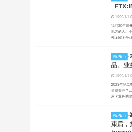
_FTX:
1900/1/1 
我们30年前
地方的人。不
摊,到处补锅,
PEPE币
品、业务
1900/1/1 
2023年第
值得关注？…
用卡业务调整
PEPE币
束后，投