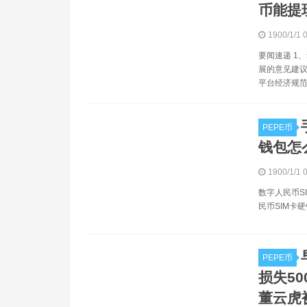
币能提
1900/1/1 
要闻速递 1
展的意见建议
平台经济规范
PEPE币
钱包怎么
1900/1/1 
数字人民币S
民币SIM卡
PEPE币
损失5
董云虎