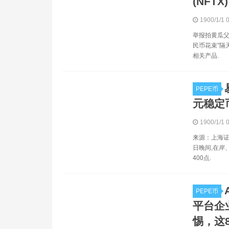
(NFTX)
1900/1/1 
举报拍黄瓜父
民币花束”隔
相关产品.
PEPE币
元稳定
1900/1/1 
来源：上海证
日晚间,在岸
400点.
PEPE币
平台企
惕，这8