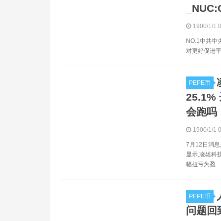
_NUC
1900/1/1 
NO.1中共
对更好促进平
PEPE币
25.1%
会跑吗
1900/1/1 
7月12日消
显示,凌雄科技
幅扭亏为盈.
PEPE币
问题回