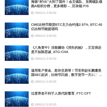
海南“村VA”火到了国外！会文镇队、东阁镇队领
跑A组积分榜，更多精彩→_区块链:FIS
1900/1/1 0:00:00
CME比特币期货BTC主力合约涨2.97%_BTC:40
亿比特币能提现吗
1900/1/1 0:00:00
《八角笼中》没能撼动《消失的她》，王宝强还
是不如陈思诚_ATG:CHA
1900/1/1 0:00:00
滥用客户资金、欺诈交易等！币安和赵长鹏遭美
国SEC起诉，比特币闪崩，数字货币一天11万人
爆仓_SEC:SEC币是什么币加密货币是什么意思
1900/1/1 0:00:00
啊
过度养老不利于人类代际繁育_FTC:CFT
1900/1/1 0:00:00