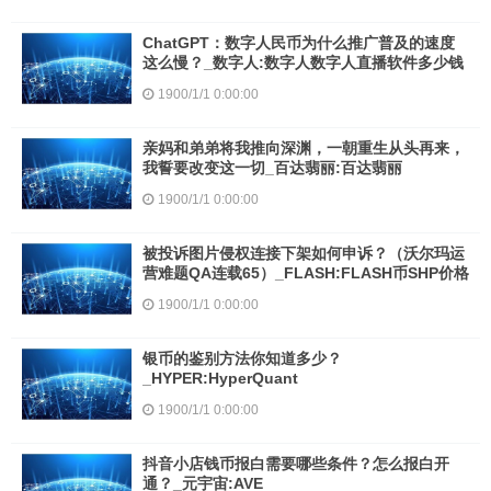
ChatGPT：数字人民币为什么推广普及的速度
这么慢？_数字人:数字人数字人直播软件多少钱
1900/1/1 0:00:00
亲妈和弟弟将我推向深渊，一朝重生从头再来，
我誓要改变这一切_百达翡丽:百达翡丽
1900/1/1 0:00:00
被投诉图片侵权连接下架如何申诉？（沃尔玛运
营难题QA连载65）_FLASH:FLASH币SHP价格
1900/1/1 0:00:00
银币的鉴别方法你知道多少？
_HYPER:HyperQuant
1900/1/1 0:00:00
抖音小店钱币报白需要哪些条件？怎么报白开
通？_元宇宙:AVE