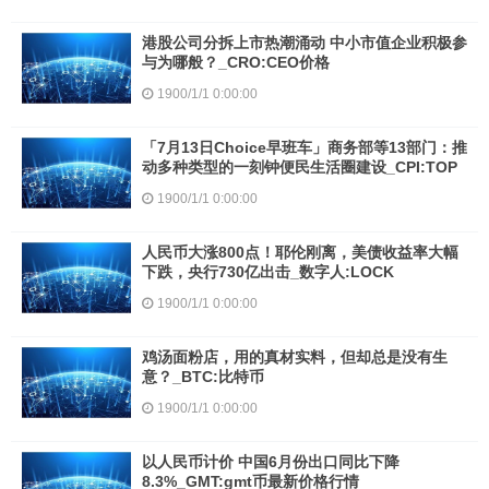
港股公司分拆上市热潮涌动 中小市值企业积极参
与为哪般？_CRO:CEO价格
1900/1/1 0:00:00
「7月13日Choice早班车」商务部等13部门：推
动多种类型的一刻钟便民生活圈建设_CPI:TOP
1900/1/1 0:00:00
人民币大涨800点！耶伦刚离，美债收益率大幅
下跌，央行730亿出击_数字人:LOCK
1900/1/1 0:00:00
鸡汤面粉店，用的真材实料，但却总是没有生
意？_BTC:比特币
1900/1/1 0:00:00
以人民币计价 中国6月份出口同比下降
8.3%_GMT:gmt币最新价格行情