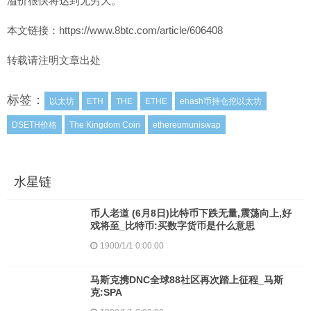
溢价很快将达到无穷大。
本文链接：https://www.8btc.com/article/606408
转载请注明文章出处
标签：
以太坊
ETH
THE
ETHE
ehash币持仓挖以太坊
DSETH价格
The Kingdom Coin
ethereumuniswap
水星链
币人老道 (6月8日)比特币下跌无量,震荡向上,好
戏将至_比特币:买数字货币是什么意思
1900/1/1 0:00:00
马斯克携DNC全球88社区再次踏上征程_马斯
克:SPA