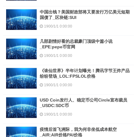
中国出钱？美国财政部将又要发行万亿美元短期
国债了_区块链:SUI
1900/1/1 0:00:00
几部剧情好看的总裁豪门顶级中篇小说
_EPE:pepe币官网
1900/1/1 0:00:00
《诛仙世界》半年计划曝光！腾讯字节王炸产品
纷纷登场_LOL:FPSLOL价格
1900/1/1 0:00:00
USD Coin发行人、稳定币公司Circle宣布裁员
_USDC:SDC币
1900/1/1 0:00:00
疫情后首飞洲际，我为何非坐低成本航空
_AIR:AIR价格PAI价格