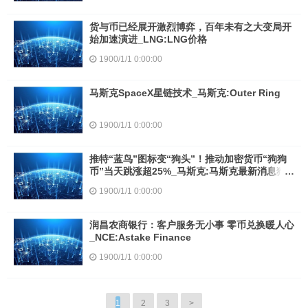
货与币已经展开激烈博弈，百年未有之大变局开
始加速演进_LNG:LNG价格
1900/1/1 0:00:00
马斯克SpaceX星链技术_马斯克:Outer Ring
1900/1/1 0:00:00
推特“蓝鸟”图标变“狗头”！推动加密货币“狗狗
币”当天跳涨超25%_马斯克:马斯克最新消息狗
狗币交易
1900/1/1 0:00:00
润昌农商银行：客户服务无小事 零币兑换暖人心
_NCE:Astake Finance
1900/1/1 0:00:00
1
2
3
>