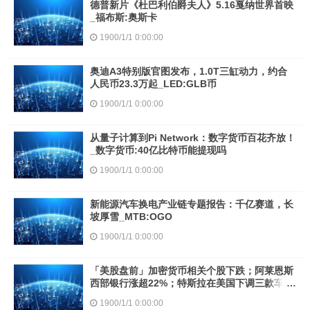
德普新片《杜巴利伯爵夫人》5.16戛纳世界首映
_福布斯:奥斯卡
1900/1/1 0:00:00
奥迪A3特别版官图发布，1.0T三缸动力，约合
人民币23.3万起_LED:GLB币
1900/1/1 0:00:00
从量子计算到Pi Network：数字货币百花齐放！
_数字货币:40亿比特币能提现吗
1900/1/1 0:00:00
新能源汽车换电产业链专题报告：千亿赛道，长
坡厚雪_MTB:OGO
1900/1/1 0:00:00
「美股盘前」加密货币相关个股下跌；阿莱恩斯
西部银行涨超22%；特斯拉在美国下调三款车型
售价；SpaceX公布星舰首飞新日期_DIG:DIG价
1900/1/1 0:00:00
格TAL币