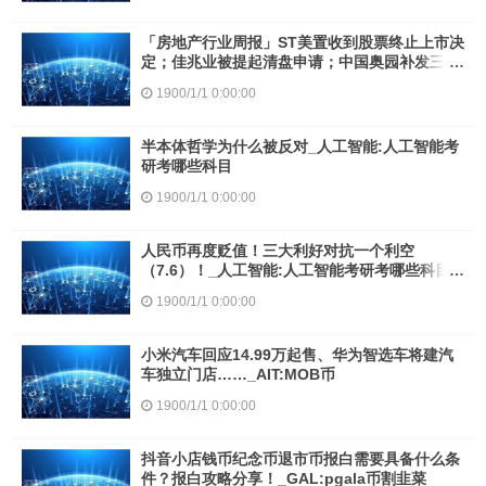
「房地产行业周报」ST美置收到股票终止上市决
定；佳兆业被提起清盘申请；中国奥园补发三份
业绩报；传得物创始人杨冰1.58亿买豪宅
1900/1/1 0:00:00
_TOP:TOPTOP价格
半本体哲学为什么被反对_人工智能:人工智能考
研考哪些科目
1900/1/1 0:00:00
人民币再度贬值！三大利好对抗一个利空
（7.6）！_人工智能:人工智能考研考哪些科目
区块链工程专业学什么
1900/1/1 0:00:00
小米汽车回应14.99万起售、华为智选车将建汽
车独立门店……_AIT:MOB币
1900/1/1 0:00:00
抖音小店钱币纪念币退市币报白需要具备什么条
件？报白攻略分享！_GAL:pgala币割韭菜