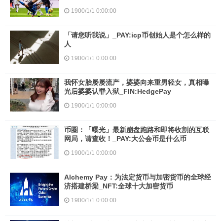
1900/1/1 0:00:00
「请您听我说」_PAY:icp币创始人是个怎么样的
人
1900/1/1 0:00:00
我怀女胎屡屡流产，婆婆向来重男轻女，真相曝
光后婆婆认罪入狱_FIN:HedgePay
1900/1/1 0:00:00
币圈：「曝光」最新崩盘跑路和即将收割的互联
网局，请查收！_PAY:大公会币是什么币
1900/1/1 0:00:00
Alchemy Pay：为法定货币与加密货币的全球经
济搭建桥梁_NFT:全球十大加密货币
1900/1/1 0:00:00