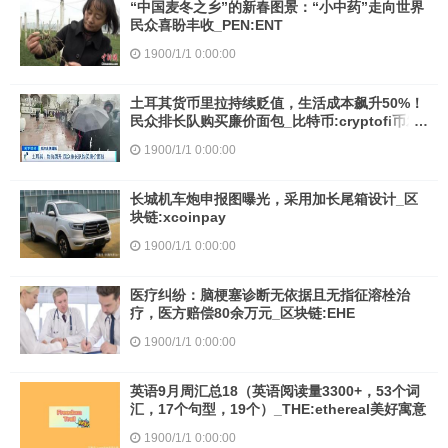
“中国麦冬之乡”的新春图景：“小中药”走向世界
民众喜盼丰收_PEN:ENT
1900/1/1 0:00:00
土耳其货币里拉持续贬值，生活成本飙升50%！
民众排长队购买廉价面包_比特币:cryptofi币发
行量
1900/1/1 0:00:00
长城机车炮申报图曝光，采用加长尾箱设计_区
块链:xcoinpay
1900/1/1 0:00:00
医疗纠纷：脑梗塞诊断无依据且无指征溶栓治
疗，医方赔偿80余万元_区块链:EHE
1900/1/1 0:00:00
英语9月周汇总18（英语阅读量3300+，53个词
汇，17个句型，19个）_THE:ethereal美好寓意
1900/1/1 0:00:00