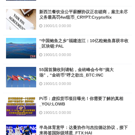
新西兰餐饮业公平薪酬协议正在磋商，雇主未尽
义务最高罚4w纽币_CRYPT:Cryptoflix
1900/1/1 0:00:00
“中国鲍鱼之乡”福建连江：10亿粒鲍鱼喜获丰收
_区块链:PAL
1900/1/1 0:00:00
55国首脑收到请帖，金砖峰会今年“搞大
场”，“金砖币”呼之欲出_BTC:INC
1900/1/1 0:00:00
Pi币：虚拟货币项目曝光！你需要了解的真相
_YOU:LOWB
1900/1/1 0:00:00
半岛体育意甲：达曼协作与杰拉德达协议，接下
来将签国际级球星_FTX:HAI