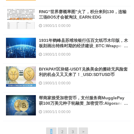
RNG“世界赛概率图”火了，积分来到130，连输
三场BO5才会被淘汰_EARN:EDG
1900/1/1 0:00:00
1931年鹤峰县苏维埃银行伍百文纸币木印版，木
板刻画出特殊时期的经济建设_BTC:Wrapped
xBTC
1900/1/1 0:00:00
BIYAPAY区块链-USDT兑换美金的搬砖无风险套
利的机会又又又来了！_USD:SDTUSD币
1900/1/1 0:00:00
帮商家接受加密货币，支付服务商MugglePay
获100万美元种子轮融资_加密货币:Algorand币
是什么币
1900/1/1 0:00:00
1
2
3
>