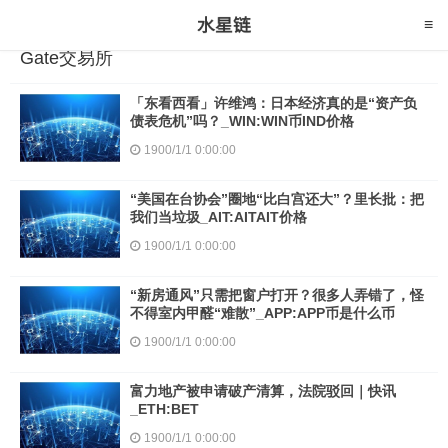
Gate交易所
「东看西看」许维鸿：日本经济真的是“资产负
债表危机”吗？_WIN:WIN币IND价格
1900/1/1 0:00:00
“美国在台协会”圈地“比白宫还大”？里长批：把
我们当垃圾_AIT:AITAIT价格
1900/1/1 0:00:00
“新房通风”只需把窗户打开？很多人弄错了，怪
不得室内甲醛“难散”_APP:APP币是什么币
1900/1/1 0:00:00
富力地产被申请破产清算，法院驳回｜快讯
_ETH:BET
1900/1/1 0:00:00