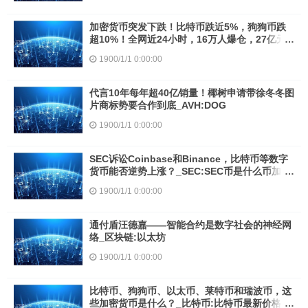
加密货币突发下跌！比特币跌近5%，狗狗币跌
超10%！全网近24小时，16万人爆仓，27亿元
蒸发_比特币:狗狗币
1900/1/1 0:00:00
代言10年每年超40亿销量！椰树申请带徐冬冬图
片商标势要合作到底_AVH:DOG
1900/1/1 0:00:00
SEC诉讼Coinbase和Binance，比特币等数字
货币能否逆势上涨？_SEC:SEC币是什么币加密
货币是什么意思啊
1900/1/1 0:00:00
通付盾汪德嘉——智能合约是数字社会的神经网
络_区块链:以太坊
1900/1/1 0:00:00
比特币、狗狗币、以太币、莱特币和瑞波币，这
些加密货币是什么？_比特币:比特币最新价格行