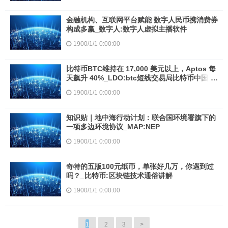
金融机构、互联网平台赋能 数字人民币携消费券
构成多赢_数字人:数字人虚拟主播软件
1900/1/1 0:00:00
比特币BTC维持在 17,000 美元以上，Aptos 每
天飙升 40%_LDO:btc短线交易局比特币中国官
网联系方式
1900/1/1 0:00:00
知识贴｜地中海行动计划：联合国环境署旗下的
一项多边环境协议_MAP:NEP
1900/1/1 0:00:00
奇特的五版100元纸币，单张好几万，你遇到过
吗？_比特币:区块链技术通俗讲解
1900/1/1 0:00:00
1
2
3
>