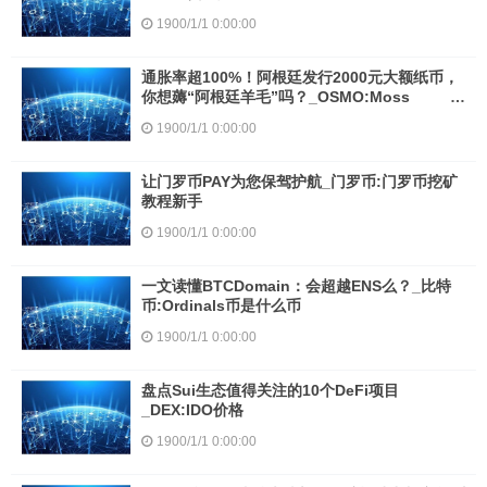
情走势瑞波币创始人是谁
1900/1/1 0:00:00
通胀率超100%！阿根廷发行2000元大额纸币，
你想薅“阿根廷羊毛”吗？_OSMO:Moss
Carbon Credit
1900/1/1 0:00:00
让门罗币PAY为您保驾护航_门罗币:门罗币挖矿
教程新手
1900/1/1 0:00:00
一文读懂BTCDomain：会超越ENS么？_比特
币:Ordinals币是什么币
1900/1/1 0:00:00
盘点Sui生态值得关注的10个DeFi项目
_DEX:IDO价格
1900/1/1 0:00:00