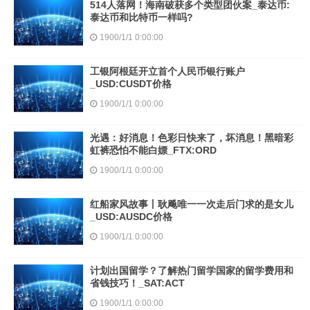
514人落网！海南破获多个类型团伙案_泰达币:
泰达币和比特币一样吗?
1900/1/1 0:00:00
工银阿根廷开立首个人民币银行账户
_USD:CUSDT价格
1900/1/1 0:00:00
光遇：好消息！色彩日快来了，坏消息！黑暗彩
虹裤恐怕不能白嫖_FTX:ORD
1900/1/1 0:00:00
红船家风故事丨耿飚唯一一次走后门求的是女儿
_USD:AUSDC价格
1900/1/1 0:00:00
计划出国留学？了解热门留学国家的留学费用和
省钱技巧！_SAT:ACT
1900/1/1 0:00:00