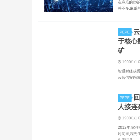
在麻瓜的B站
并不多,麻瓜
云
PEPE
于核心数
矿
1900/1/1 
智通财经获悉
云智信安)完
回
PEPE
人接连
1900/1/1 
2012年,
时间里,程先