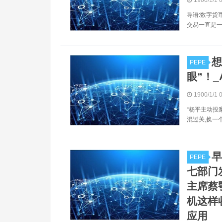
导语:数字货
交易一直是一
想
PEPE
眼”！_A
1900/1/1 
“杨平主动投
混过关,换一
早
PEPE
七部门
主席蔡
机这样
应用