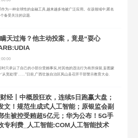
币作为一种全球性的金融工具,越来越多地被广泛应用。在该领域中,匿名
个备受关注的议题.
瞒天过海？他主动投案，竟是“耍心
RB:UDIA
0:00:00
案时只承认了自己的小部分受贿事实,对其他的违法行为有所保留,妄图蒙
个‘从宽处理’……”日前,广西壮族自治区凤山县召开干部警示教育大会.
财经丨中概股狂欢，连续5日跑赢大盘；
发文！规范生成式人工智能；原银监会副
鄂生被控受贿超5亿元；华为公布！5G手
收专利费_人工智能:COM人工智能技术