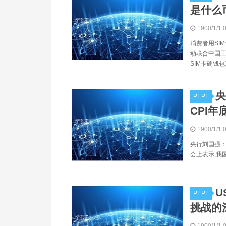
是什么
1900/1/1 
消费者用SI
动联合中国工
SIM卡硬钱包
央
PEPE
CPI年
1900/1/1 
央行刘国强：
会上表示,我
U
PEPE
挑战的深
1900/1/1 