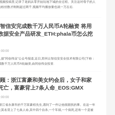
视频投稿里,记录了老妈从零开始玩地下城的全过程。关注这对母子的人
的粉丝数才刚刚超过两千,视频平均播放量也就一万左右.
智信安完成数千万人民币A轮融资 将用
据安全产品研发_ETH:phala币怎么挖
0:00:00
,据“同创伟业”公众号报道,近日,郑州云智信安安全技术有限公司(下称：
成数千万人民币A轮融资,由同创伟业投资.
顾：浙江富豪和美女约会后，女子和家
死亡，富豪背上7条人命_EOS:GMX
0:00:00
家住浙江省永康市的千万富豪程先生,遇到了一件让他很困扰的事。在这一年
生莫名背上了七条人命,其中四个自杀,一个车祸,一个病死,还有一个是被