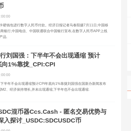
币
0:00:00
M卡硬钱包进行数字人民币付款。经济日报记者马春阳摄7月11日,中国移
商银行,中国电信、中国联通联合中国银行宣布,在数字人民币APP上线
产品.
行刘国强：下半年不会出现通缩 预计
底向1%靠拢_CPI:CPI
0:00:00
下半年不会出现通缩预计CPI年底向1%靠拢刘国强在国新办新闻发布
国M2、经济保持增长,并未出现通缩,下半年也不会出现通缩.
SDC混币器Ccs.Cash - 匿名交易优势与
入探讨_USDC:SDCUSDC币
0:00:00