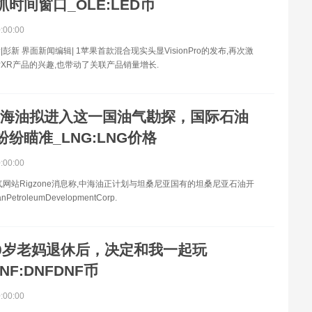
时间窗口_OLE:LED币
0:00:00
彭新 界面新闻编辑| 1苹果首款混合现实头显VisionPro的发布,再次激
XR产品的兴趣,也带动了关联产品销量增长.
海油拟进入这一国油气勘探，国际石油
纷瞄准_LNG:LNG价格
0:00:00
气网站Rigzone消息称,中海油正计划与坦桑尼亚国有的坦桑尼亚石油开
PetroleumDevelopmentCorp.
0岁老妈退休后，决定和我一起玩
NF:DNFDNF币
0:00:00