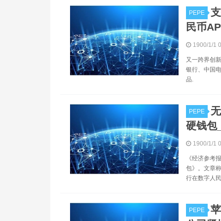
支
PEPE
民币AP
1900/1/1 
又一跨界创新成
银行、中国电
品.
无
PEPE
硬钱包
1900/1/1 
《经济参考报
包》。文章称
行在数字人民币
苹
PEPE