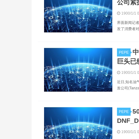
公司紧抓
1900/1/1 
界面新闻记者|
发了消费者对
中
PEPE
巨头已纷
1900/1/1 
近日,知名油
发公司(Tanzan
5
PEPE
DNF_D
1900/1/1 