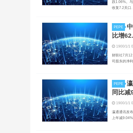
跌1.06%
收复7.2关口.
中
PEPE
比增62
1900/1/1 
财联社7月12
司股东的净利
瀛
PEPE
同比减9.
1900/1/1 
瀛通通讯发布业
上年减9.04%