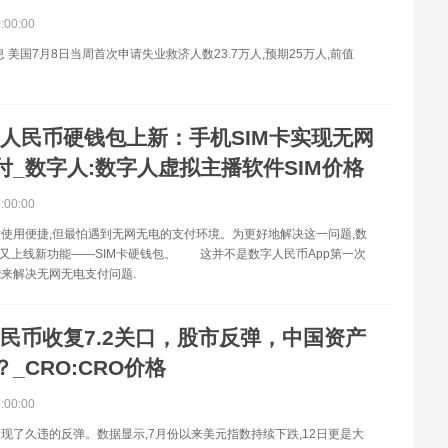
0:00:00
息 美国7月8日当周首次申请失业救济人数23.7万人,预期25万人,前值
人民币硬钱包上新：手机SIM卡实现无网
付_数字人:数字人虚拟主播软件SIM价格
0:00:00
用便捷,但最怕遇到无网无电的支付环境。为更好地解决这一问题,数
p又上线新功能——SIM卡硬钱包。 这并不是数字人民币App第一次
来解决无网无电支付问题.
民币收复7.2关口，股市反弹，中国资产
_CRO:CRO价格
0:00:00
现了久违的反弹。数据显示,7月份以来美元指数持续下跌,12日更是大