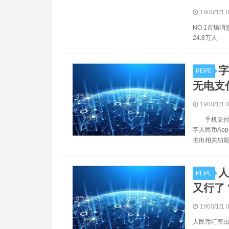
1900/1/1 
NO.1市场消
24.8万人.
字
PEPE
无电支
1900/1/1 
手机支付使
字人民币Ap
推出相关功能
人
PEPE
又行了？
1900/1/1 
人民币汇率出