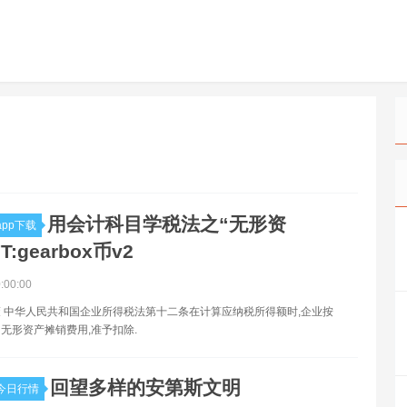
用会计科目学税法之“无形资
pp下载
T:gearbox币v2
0:00:00
 中华人民共和国企业所得税法第十二条在计算应纳税所得额时,企业按
无形资产摊销费用,准予扣除.
回望多样的安第斯文明
今日行情