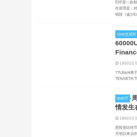
EXF是一款创
作原理是：对
销毁（减少Ext
Gate交易所
6000
Financ
1900/1/1 
??LBank将
TENA/ETH
周
狗狗币
情发生
1900/1/1 
想投资比特币
月初以来,比