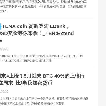
新的币安智能链代币,旨在实现DeFI收益最大化。Extend Finance的工
每笔交易收取5%的费用,包括：4%的费用&即时分发、1%的费用自动
end.
TENA coin 高调登陆 LBank，
0USD奖金等你来拿！_TEN:Extend
e
0:00:00
于2018年11月19日16:00开通TENA的充值功能,11月20日16:00上线
,TENA/USDT交易对,提现功能也将同步开通.
末≈上涨？5月以来 BTC 40%的上涨行
在周末_比特币:加密货币
0:00:00
？在周六或者周末入场可能是一个好的选择。根据彭博汇编的数据,自5
特币在周末的上涨占今年比特币价格涨幅的40％左右.