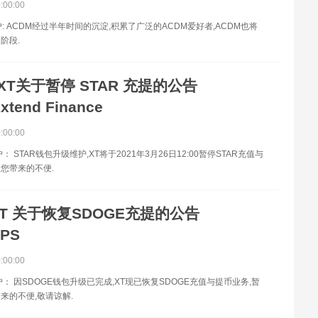
0:00:00
: ACDM经过半年时间的沉淀,积累了广泛的ACDM爱好者,ACDM也将
阶段.
XT关于暂停 STAR 充提的公告
xtend Finance
0:00:00
： STAR钱包升级维护,XT将于2021年3月26日12:00暂停STAR充值与
您带来的不便.
XT 关于恢复SDOGE充提的公告
TPS
0:00:00
户： 因SDOGE钱包升级已完成,XT现已恢复SDOGE充值与提币业务,暂
来的不便,敬请谅解.