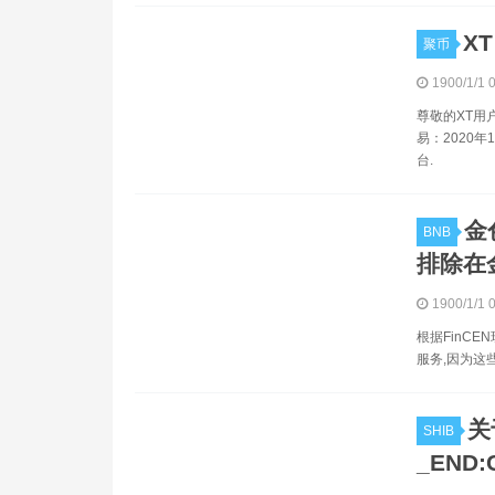
X
聚币
1900/1/1 
尊敬的XT用户
易：2020年
台.
金
BNB
排除在金
1900/1/1 
根据FinC
服务,因为这
关
SHIB
_END: