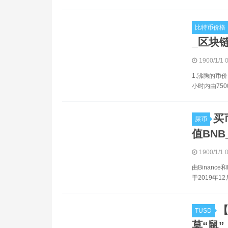
比特币价格
_区块链
1900/1/1 
1.沸腾的币
小时内由750
买
屎币
值BNB_
1900/1/1 
由Binance
于2019年1
TUSD
莫“鼠”_