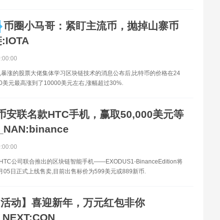
币圈小马哥：紧盯主流币，抛掉山寨币
:IOTA
0:00:00
价,暴涨的股票大佬集体学习区块链技术的消息公布后,比特币的价格在24
0美元最高涨到了10000美元左右,涨幅超过30%.
币安联名款HTC手机，赢取50,000美元等
NAN:binance
0:00:00
和HTC公司联合推出的区块链智能手机——EXODUS1-BinanceEdition将
2月05日正式上线售卖,目前出售标价为599美元或889新币.
【活动】喜迎新年，万元红包非你
NEXT:CON