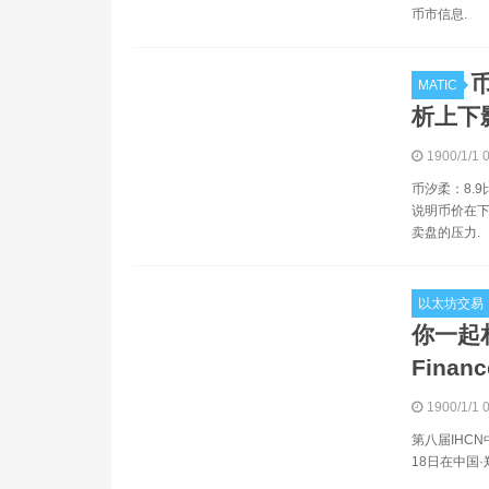
币市信息.
MATIC
析上下影
1900/1/1 
币汐柔：8.
说明币价在下
卖盘的压力.
以太坊交易
你一起相
Financ
1900/1/1 
第八届IHC
18日在中国