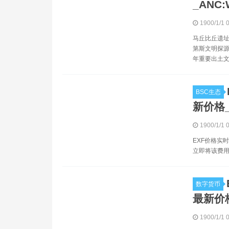
_ANC:W
1900/1/1 
马丘比丘遗址
第斯文明探源
年重要出土文物
BSC生态
新价格
1900/1/1 
EXF价格实时
立即将该费用
数字货币
最新价
1900/1/1 