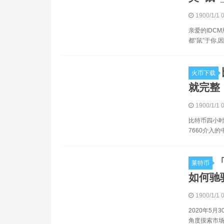
1900/1/1 
亲爱的IDC
都“鼠”于你,
火币下载
就完整！
1900/1/1 
比特币四小时 
7660介入
莱特币
如何驰骋
1900/1/1 
2020年5
角度摸索市场