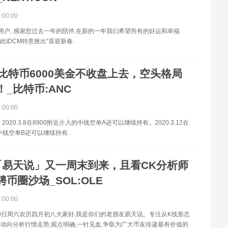
0:00:00
M用户, 感谢您过去一年的陪伴,在新的一年我们希望所有的好运和幸福
因此IDCM特意推出“喜迎新春.
比特币6000美金不收盘上去，空头格局
_比特币:ANC
0:00:00
2020.3.8在8900附近介入的中线空单A还可以继续持有。2020.3.12在
的中线空单B还可以继续持有.
「易天说」又一周末到来，且看CK分析师
币圈沙场_SOL:OLE
0:00:00
月30日周六农历四月初八大家好,我是你们的老朋友易天说。专注从K线形态
动向分析行情走势,观点明确,一针见血,争取为广大币友传递最有价值的