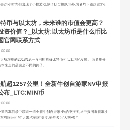
去24小时内都出现了小幅波动,除了LTC和BCH外,两者均下跌超过3%.
比特币与以太坊，未来谁的市值会更高？
投资价值？_以太坊:以太坊币是什么币比
国官网联系方式
0:00:00
太坊艰难的2018/19,一直同时看好比特币和以太坊的发展。 两者难分
者本来走的是完全不同的路子.
航超1257公里！全新牛创自游家NV申报
布_LTC:MIN币
0:00:00
一期汽车目录中获取一组全新牛创自游家NV的申报图,从申报图看新车换
有限公司的“大乘汽车牌”资质,车型名为“大乘V07”.