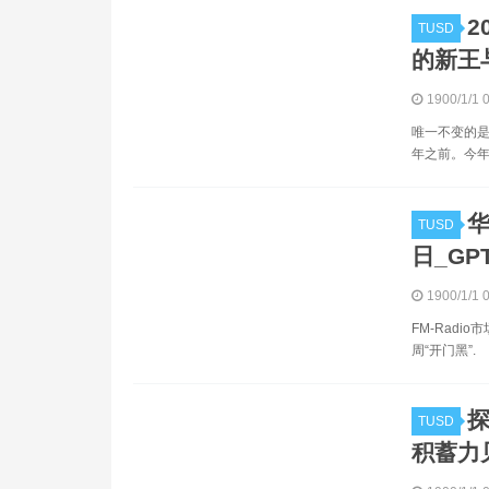
2
TUSD
的新王
1900/1/1 
唯一不变的是
年之前。今年
华
TUSD
日_GP
1900/1/1 
FM-Rad
周“开门黑”.
探
TUSD
积蓄力见