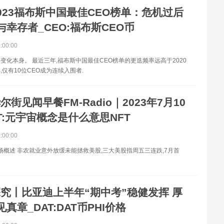
023福布斯中国最佳CEO榜单：危机过后
与幸存者_CEO:福布斯CEO币
0:00:00
变化本身。 最近三年,福布斯中国最佳CEO榜单的更迭频率远高于2020
,仅有10位CEO成为连续入围者.
尔街见闻早餐FM-Radio｜2023年7月10
T:元宇宙概念是什么意思NFT
0:00:00
io市场概述 非农就业意外放缓未能拯救美股,三大美股指周五三连跌,7月首
究丨比亚迪上半年“期中考”稳健发挥 厚
真章_DAT:DAT币PHI价格