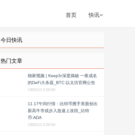
首页
快讯
今日快讯
热门文章
独家视频 | Keep3r深度揭秘 一夜成名
的DeFi大杀器_BTC:以太坊官网公告
1900/1/1 0:00:00
11.17午间行情：比特币携手美股创出
新高牛市或步入急速上攻段_比特
币:ADA
1900/1/1 0:00:00