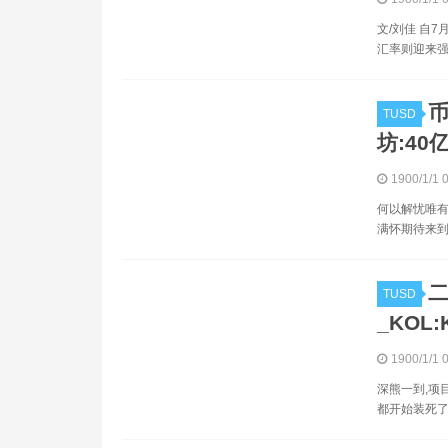
文/刘佳 自
汇率则迎来强
TUSD
坊:4
1900/1/1 
何以解忧唯有
满怀期待来到
TUSD
_KOL
1900/1/1 
深熊一到,项
都开始装死了