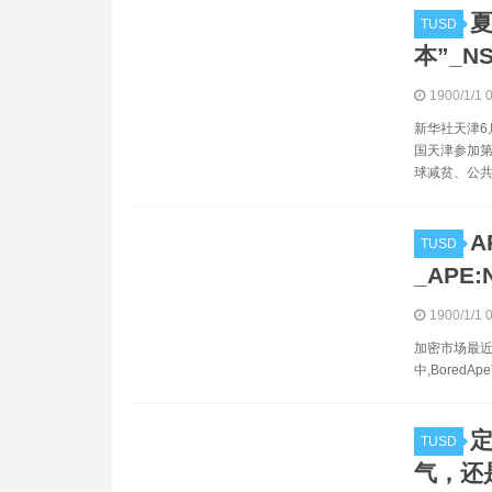
TUSD
本”_NS
1900/1/1 
新华社天津6
国天津参加第
球减贫、公共
A
TUSD
_APE:
1900/1/1 
加密市场最近
中,BoredA
定
TUSD
气，还是