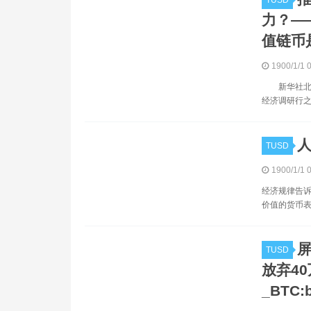
TUSD
力？—
值链币
1900/1/1 
新华社北京
经济调研行
人
TUSD
1900/1/1 
经济规律告诉
价值的货币表
屏
TUSD
放弃4
_BTC:b