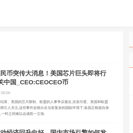
人民币突传大消息！美国芯片巨头即将行
中国_CEO:CEOCEO币
0:00:00
结算、美国的芯片限制、欧盟的人事争议最近,涉及印度、美国和欧盟
闻引人关注,这些事件反映出在当前复杂的国际环境下,各国正根据自身
,一时之间难以达成统一立场.
推动经济回升向好，国内市场引擎如何发