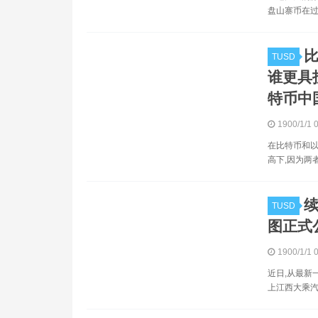
盘山寨币在过
TUSD
谁更具
特币中
1900/1/1 
在比特币和以
高下,因为两
续
TUSD
图正式公
1900/1/1 
近日,从最新
上江西大乘汽车