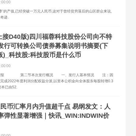
0:00:00
红李’的产值,已经突破一万元人民币,这对于曾经贫穷落后的山区群众来说,
奇迹.
上接D40版)四川福蓉科技股份公司向不特
发行可转换公司债券募集说明书摘要(下
2版)_科技股:科技股币是什么币
0:00:00
券日报 第二节本次发行概况 一、发行人基本情况 注：因
完成2022年度利润分配权益分派,以资本公积金向全体股东每股转增0.3
本已由52.
人民币汇率月内升值超千点 易纲发文：人
弹性显著增强｜快讯_WIN:INDWIN价
0:00:00