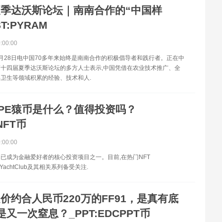
夏季达沃斯论坛｜南南合作的“中国样
T:PYRAM
0:00:00
月28日电中国70多年来始终是南南合作的积极倡导者和践行者。正在中
十四届夏季达沃斯论坛的多方人士表示,中国凭借在农业技术推广、全
卫生等领域积累的经验、技术和人.
PE猿币是什么？值得投资吗？
NFT币
0:00:00
已成为金融爱好者的核心投资项目之一。目前,在热门NFT
peYachtClub及其相关系列备受关注.
价约合人民币220万的FF91，是真有底
又一次窒息？_PPT:EDCPPT币