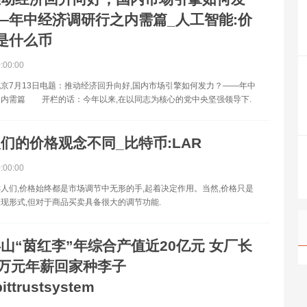
—年中经济调研行之内需篇_人工智能:价
是什么币
0:00:00
7月13日电题：推动经济回升向好,国内市场引擎如何发力？——年中
之内需篇 开栏的话：今年以来,在以同志为核心的党中央坚强领导下.
们的价格观念不同_比特币:LAR
0:00:00
人们,价格始终都是市场调节中无形的手,起着决定作用。当然,价格只是
现形式,但对于商品买卖具备很大的调节功能.
山“茵红李”年综合产值近20亿元 女厂长
0万元年薪回家种李子
ittrustsystem