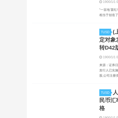
1900/1/1 
“一亩地‘茵
相当于创造了
(
TUSD
定对象
转D4
1900/1/1 
来源：证
发行人已实施
股,公司注册资
TUSD
民币汇率
格
1900/1/1 