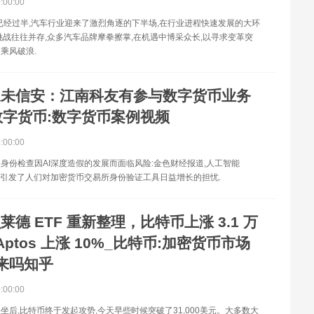
0:00:00
程已经过半,汽车行业迎来了激烈角逐的下半场,在行业进程快速发展的大环
挑战往往并存,众多汽车品牌摩拳擦掌,在机遇中博采众长,以寻求变革突
乘风破浪.
三未信安：江南科友有参与数字货币业务
数字货币:数字货币案例视频
0:00:00
身份检查因AI深度造假的发展而面临风险:金色财经报道,人工智能
起引发了人们对加密货币交易所身份验证工具日益增长的担忧.
莱德 ETF 重新整理，比特币上涨 3.1 万
ptos 上涨 10%_比特币:加密货币市场
来吗知乎
0:00:00
坐后,比特币终于发起攻势,今天早些时候突破了31,000美元。大多数大