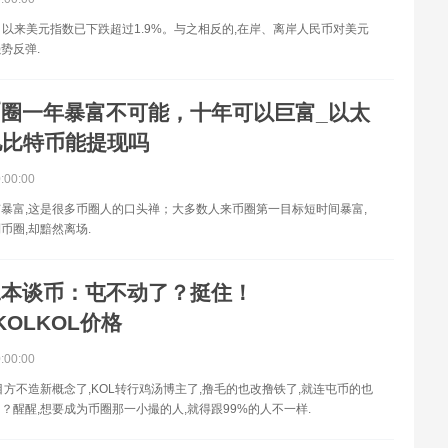
7月以来美元指数已下跌超过1.9%。与之相反的,在岸、离岸人民币对美元
势反弹.
币圈一年暴富不可能，十年可以巨富_以太
0亿比特币能提现吗
0:00:00
暴富,这是很多币圈人的口头禅；大多数人来币圈第一目标短时间暴富,
币圈,却黯然离场.
二本谈币：屯不动了？挺住！
:KOLKOL价格
0:00:00
目方不造新概念了,KOL转行鸡汤博主了,撸毛的也改撸铁了,就连屯币的也
？醒醒,想要成为币圈那一小撮的人,就得跟99%的人不一样.