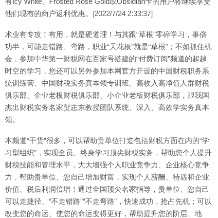
有Icy White、Frosted Rose Gold或Obsidian卡的用户将继续享受
他们现有的商户返利优惠。[2022/7/24 2:33:37]
术业有专攻！有用，就是硬道理！与其跟“草根”零碎学习，事倍
功半，可能走错路、弯路，职业“天花板”就是“草根”；不如抓住机
会，参加中华第一财税网在百家号搭建的“付费订阅”频道的超越
时空的学习，您还可以另外参加本网官方开设的中国财税职务系
统训练营、中国财税实务真本领专训班、高收入高净值人群财税
俱乐部、企业老板财税俱乐部、小企业老板财税俱乐部，跟我国
杰出财税实务名家贺志东教授团队系统、深入、高效学实务真本
领。
本频道“干货”很多，可以帮助贵单位打造包括财税方面在内的“学
习型组织”，实现全员、终身学习顶尖财税实务，帮助您个人提升
财税技能和管理水平，大大增强个人职业竞争力、企业核心竞争
力，帮助贵单位、您自己增加财富，实现个人薪酬、待遇和企业
价值、税后利润倍增！通过全国顶尖名家指导，贵单位、您自己
可以走捷径、“不走错路”“不走弯路”，快速成功，抢占先机；可以
改变您的命运、使您的命运变得更好，帮助提升您的阶层、地