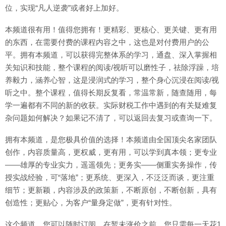
位，实现“凡人逆袭”或者好上加好。
本频道很有用！值得您拥有！更精彩、更核心、更关键、更有用
的东西，在需要付费的课程内容之中，这也是对付费用户的公
平。拥有本频道，可以获得完整体系的学习，通盘、深入掌握相
关知识和技能，整个课程的阅读/视听可以磨性子，祛除浮躁，培
养毅力，涵养心智，这是浸润式的学习，整个身心沉浸在阅读/视
听之中。整个课程，值得长期反复看，常温常新，随查随用，每
学一遍都有不同的新的收获。实际财税工作中遇到的有关疑难复
杂问题如何解决？如果记不清了，可以返回去复习或查询一下。
拥有本频道，是您极具价值的选择！本频道由全国顶尖名家团队
创作，内容质量高，更权威，更有用，可以学到真本领；更专业
——雄厚的专业实力，遥遥领先；更务实——侧重实务操作，传
授实战经验，可“落地”；更系统、更深入，不泛泛而谈，更注重
细节；更新颖，内容涉及的政策新，不断原创，不断创新，具有
创造性；更贴心，为客户“量身定做”，更有针对性。
这个频道，您可以随时订阅。在暂未涨价之前，您只需每一天花1