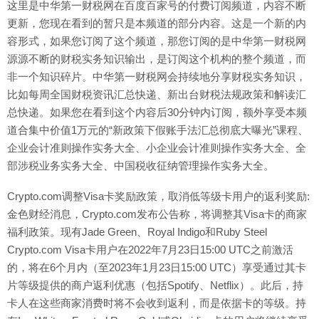
这里是中华第一财税网在百度百家号的付费订阅频道，内容不断
更新，您现在看到的暂只是本频道的部分内容。这是一个新的内
容形式，如果您订阅了这个频道，那您订阅的是中华第一财税网
源源不断的财税实务知识输出，是订阅这个机构的整个频道，而
非一个知识碎片。中华第一财税网会持续地分享财税实务知识，
比如每周全国财税资讯汇总快递、新出台财税法规政策和解读汇
总快递。如果您在看到这个内容后30分钟内订阅，额外享受本频
道合集中价值1万元的“新政策下假账手法汇总彻底大曝光”课程、
企业会计准则操作实务大全、小企业会计准则操作实务大全、全
部涉税业务实务大全、中国税收征纳管理操作实务大全。
Crypto.com调整Visa卡奖励政策，取消低等级卡用户的返利奖励:
金色财经消息，Crypto.com发布公告称，将调整其Visa卡的商家
福利政策。现有Jade Green、Royal Indigo和Ruby Steel
Crypto.com Visa卡用户在2022年7月23日15:00 UTC之前激活
的，将在6个月内（至2023年1月23日15:00 UTC）享受通过其卡
片等级提供的商户返利优惠（包括Spotify、Netflix）。此后，持
卡人在这些商家消费时将不会收到返利，而是依据卡的等级。持