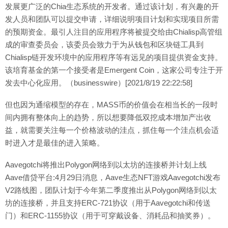
发展更广泛的Chia生态系统的开发者。通过该计划，有兴趣的开
发人员和团队可以提交申请，详细说明项目计划和实现项目所需
的预期资金。最引人注目的应用程序将被提交给由Chialisp高管组
成的审查委员会，该委员会致力于为从钱包和区块链工具到
Chialisp链开发环境中的应用程序等有远见的项目提供资金支持。
该培育基金的第一个接受者是Emergent Coin，这家公司专注于开
发去中心化应用。（businesswire）[2021/8/19 22:22:58]
但也因为通缩模型的存在，MASS币的价值会在相当长的一段时
间内拥有整体向上的趋势，所以想要降低双挖成本增加产出收
益，就需要关注每一个价格波动的洼点，抓住每一个洼点机会适
时进入才是最佳的进入策略。
Aavegotchi将推出Polygon网络到以太坊的连接桥并计划上线
Aave借贷平台:4月29日消息，Aave生态NFT游戏Aavegotchi发布
V2路线图，团队计划于今年第二季度推出从Polygon网络到以太
坊的连接桥，并且支持ERC-721协议（用于Aavegotchi和传送
门）和ERC-1155协议（用于可穿戴设备、消耗品和抽奖券）。