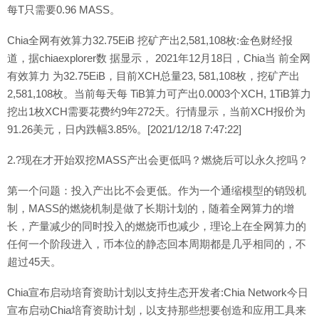
每T只需要0.96 MASS。
Chia全网有效算力32.75EiB 挖矿产出2,581,108枚:金色财经报
道，据chiaexplorer数 据显示， 2021年12月18日，Chia当 前全网
有效算力 为32.75EiB，目前XCH总量23, 581,108枚，挖矿产出
2,581,108枚。当前每天每 TiB算力可产出0.0003个XCH, 1TiB算力
挖出1枚XCH需要花费约9年272天。行情显示，当前XCH报价为
91.26美元，日内跌幅3.85%。[2021/12/18 7:47:22]
2.?现在才开始双挖MASS产出会更低吗？燃烧后可以永久挖吗？
第一个问题：投入产出比不会更低。作为一个通缩模型的销毁机
制，MASS的燃烧机制是做了长期计划的，随着全网算力的增
长，产量减少的同时投入的燃烧币也减少，理论上在全网算力的
任何一个阶段进入，币本位的静态回本周期都是几乎相同的，不
超过45天。
Chia宣布启动培育资助计划以支持生态开发者:Chia Network今日
宣布启动Chia培育资助计划，以支持那些想要创造和应用工具来