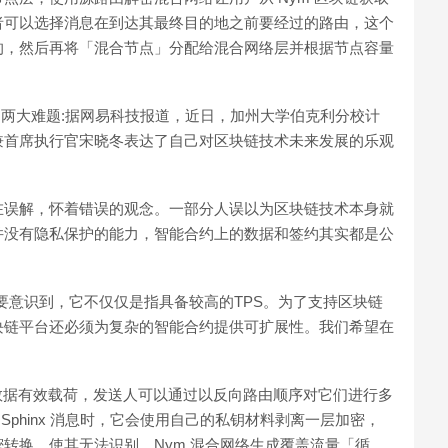
者可以选择消息在到达其最终目的地之前要经过的路由，这个
的，然后再将「混合节点」分配给混合网络层并根据节点容量
的两大难题:据网易科技报道，近日，加州大学伯克利分校计
创始人兼首席执行官宋晓冬表达了自己对区块链技术未来发展的乐观
在误解，怀着错误的观念。一部分人误以为区块链技术本身就
并没有隐私保护的能力，智能合约上的数据和签约其实都是公
要意识到，它不仅仅是指具备较高的TPS。为了支持区块链
块链平台还必须为复杂的智能合约提供可扩展性。我们希望在
名路由数据有效载荷，发送人可以通过以反向路由顺序对它们进行多
条 Sphinx 消息时，它会使用自己的私钥材料剥离一层加密，
转换，使其无法识别。Nym 混合网络生成覆盖流量「循