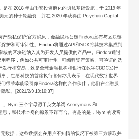
在 2018 年由币安投资孵化的隐私基础设施，于 2019 年
 万美元的种子轮融资，并在 2020 年获得由 Polychain Capital
融资产隐私保护:官方消息，金融隐私公链Findora宣布与区块链
护和可审计性。Findora将通过API和SDK将其技术集成到
且可审核的区块链纳入其为开发人员提供的产品中。Findora通过
应用程序，例如公共可审计性、可编程资产策略、可验证的选
密资产发行和交易，这是全球金融机构和银行在数字CBDC发行
理事、红枣科技的首席执行官何亦凡表示：在现代数字世界
很荣幸能吸引像Findora这样的合作伙伴，他们在金融服
21/2/9 19:18:37]
ym 三个字母源于英文单词 Anonymous 和
的意思，和技术本身的愿景不谋而合。有趣的是，Nym 的读音
泄露元数据，这些数据会在用户不知情的状况下被第三方获取并