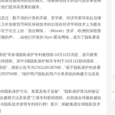
赠或者自愿维持的组织模式，很难推动技术的迭代进步来使网
证他们提供高质量的服务。
喘息过，数不清的计算机学家、哲学家、经济学家等前赴后继
近几年加密货币和区块链技术的出现在经济学和技术上为匿名
于论文上的「混合网络」（Mixnet）技术，欧洲的加密朋
顿的声」，由他们开发的 Nym 匿名网络，成为了隐私赛道
统”等多项隐私保护专利被授权:10月12日消息，据天眼查
得授权。其中3项隐私保护相关专利于10月1日获得授权，
”，授权公告号为CN112613076B，“基于隐私保护的多重
2597540B，“保护用户隐私的用户分类系统的构建方法及装
链的隐私保护方法、装置及电子设备”、“隐私保护算法的验证
联合建模方法及装置”三项专利获得授权。此前据全球最权威知
年全球新兴隐私技术发明专利排行榜》显示，蚂蚁集团全球隐私技术
]