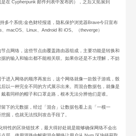
 Cypherpunk 邮件列表中发布的），之后又拓展到
可支持多个系统:金色财经报道，隐私保护浏览器Brave今日宣布
cOS、Linux、Android 和 iOS。（theverge）
的节点网络，这些节点由覆盖路由器组成，主要功能是转换和
数据的输入和输出都不能相关联。如果你还是不太理解，不妨
同于进入网络的顺序再发出，这个网络就像一款骰子游戏，骰
然后以一种完全不同的方式展示出来。而混合数据包，就像是
，戴着同样的帽子和口罩走路，根本无法分辨他们是谁。
时留下的元数据，经过「混合」让数据包看上去「一模一
析挖掘，也就无法找到攻击手段了。
心化特性的区块链技术，最大得好处就是能够确保网络不会出
点层，使用源路由解密混合网络让用户从 Nym 区块链获取