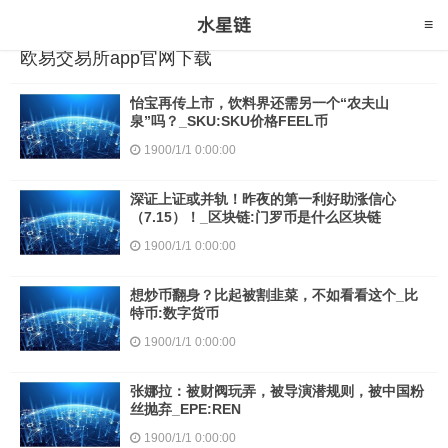
欧易交易所app官网下载
怡宝再传上市，饮料界还需另一个“农夫山
泉”吗？_SKU:SKU价格FEEL币
1900/1/1 0:00:00
深证上证或并轨！昨夜的第一利好助涨信心
（7.15）！_区块链:门罗币是什么区块链
1900/1/1 0:00:00
想炒币翻身？比起被割韭菜，不如看看这个_比
特币:数字货币
1900/1/1 0:00:00
张娜拉：被财阀玩弄，被导演潜规则，被中国粉
丝抛弃_EPE:REN
1900/1/1 0:00:00