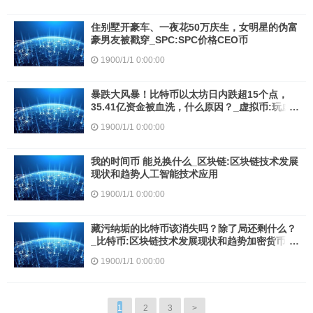
住别墅开豪车、一夜花50万庆生，女明星的伪富
豪男友被戳穿_SPC:SPC价格CEO币
1900/1/1 0:00:00
暴跌大风暴！比特币以太坊日内跌超15个点，
35.41亿资金被血洗，什么原因？_虚拟币:玩虚
拟币会被警察找吗
1900/1/1 0:00:00
我的时间币 能兑换什么_区块链:区块链技术发展
现状和趋势人工智能技术应用
1900/1/1 0:00:00
藏污纳垢的比特币该消失吗？除了局还剩什么？
_比特币:区块链技术发展现状和趋势加密货币是
什么意思啊
1900/1/1 0:00:00
1
2
3
>