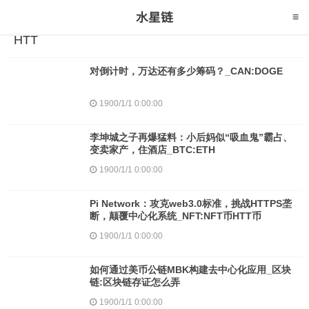
HTT
对倒计时，万达还有多少筹码？_CAN:DOGE
1900/1/1 0:00:00
李坤城之子再爆猛料：小后妈似“吸血鬼”霸占、
变卖家产，住酒店_BTC:ETH
1900/1/1 0:00:00
Pi Network：攻克web3.0标准，挑战HTTPS垄
断，颠覆中心化系统_NFT:NFT币HTT币
1900/1/1 0:00:00
如何通过美币公链MBK构建去中心化应用_区块
链:区块链存证怎么弄
1900/1/1 0:00:00