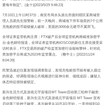
要每年制定”。(金十)[2023/5/29 9:48:23]
7月10日上午11时37分，南安市局水头派出所接到辖区某商城管
理人员易先生报警称，前一天晚间，商城地下停车场里的7个公用
充电桩的投币箱锁被人破坏，里面的3000余元硬币不翼而飞。
全球证券监管机构主席：FTX破产后全球监管机构将瞄准加密平
台:金色财经报道，全球证券监管机构IOSCO的新任主席在接受采
访时表示，FTX交易所的破产给监管加密行业敲响警钟，针对此
类加密平台将成为2023年监管重点。（鞭牛士）[2022/11/24
8:04:39]
民警迅速赶往案发现场调查取证，发现充电桩投币箱有被人撬过
的痕迹。经调取现场公共视频进行延伸分析、循线追踪，嫌疑人
体态特征很快被锁定。
新兴生活方式及游戏元宇宙项目MT Tower启动第三轮种子融资:
金色财经报道，新兴生活方式及游戏元宇宙项目 MT Tower 宣布
启动第三轮种子融资，本次融资从10月3日开始，一直持续到10