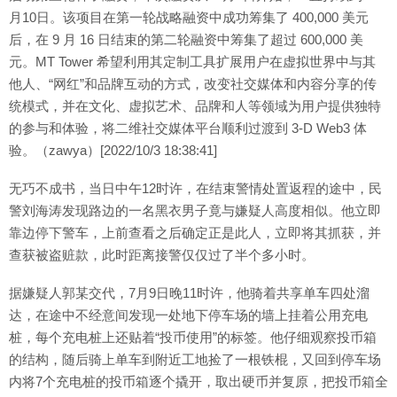
月10日。该项目在第一轮战略融资中成功筹集了 400,000 美元
后，在 9 月 16 日结束的第二轮融资中筹集了超过 600,000 美
元。MT Tower 希望利用其定制工具扩展用户在虚拟世界中与其
他人、“网红”和品牌互动的方式，改变社交媒体和内容分享的传
统模式，并在文化、虚拟艺术、品牌和人等领域为用户提供独特
的参与和体验，将二维社交媒体平台顺利过渡到 3-D Web3 体
验。（zawya）[2022/10/3 18:38:41]
无巧不成书，当日中午12时许，在结束警情处置返程的途中，民
警刘海涛发现路边的一名黑衣男子竟与嫌疑人高度相似。他立即
靠边停下警车，上前查看之后确定正是此人，立即将其抓获，并
查获被盗赃款，此时距离接警仅仅过了半个多小时。
据嫌疑人郭某交代，7月9日晚11时许，他骑着共享单车四处溜
达，在途中不经意间发现一处地下停车场的墙上挂着公用充电
桩，每个充电桩上还贴着“投币使用”的标签。他仔细观察投币箱
的结构，随后骑上单车到附近工地捡了一根铁棍，又回到停车场
内将7个充电桩的投币箱逐个撬开，取出硬币并复原，把投币箱全