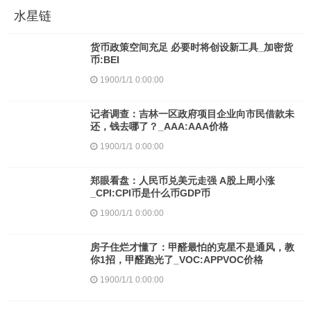
水星链
货币政策空间充足 必要时将创设新工具_加密货
币:BEI
1900/1/1 0:00:00
记者调查：吉林一区政府项目企业向市民借款未
还，钱去哪了？_AAA:AAA价格
1900/1/1 0:00:00
郑眼看盘：人民币兑美元走强 A股上周小涨
_CPI:CPI币是什么币GDP币
1900/1/1 0:00:00
房子住烂才懂了：甲醛最怕的克星不是通风，教
你1招，甲醛跑光了_VOC:APPVOC价格
1900/1/1 0:00:00