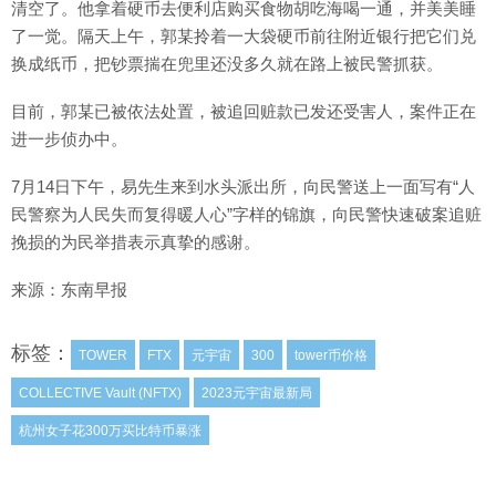
清空了。他拿着硬币去便利店购买食物胡吃海喝一通，并美美睡
了一觉。隔天上午，郭某拎着一大袋硬币前往附近银行把它们兑
换成纸币，把钞票揣在兜里还没多久就在路上被民警抓获。
目前，郭某已被依法处置，被追回赃款已发还受害人，案件正在
进一步侦办中。
7月14日下午，易先生来到水头派出所，向民警送上一面写有“人
民警察为人民失而复得暖人心”字样的锦旗，向民警快速破案追赃
挽损的为民举措表示真挚的感谢。
来源：东南早报
标签：
TOWER
FTX
元宇宙
300
tower币价格
COLLECTIVE Vault (NFTX)
2023元宇宙最新局
杭州女子花300万买比特币暴涨