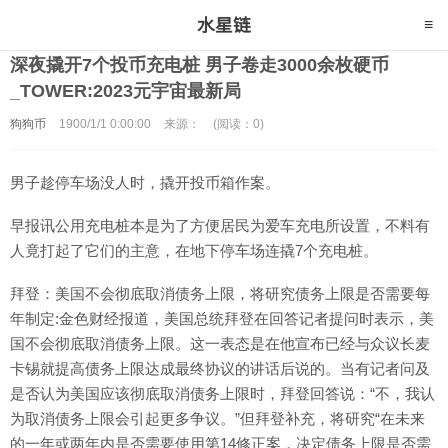
深夜撬开7个投币充电桩 男子卷走3000余枚硬币
_TOWER:2023元宇宙最新局
狗狗币
1900/1/1 0:00:00
来源：
(阅读：0)
男子趁停车场没人时，撬开投币箱作案。
早报讯公用充电桩本是为了方便居民为爱车充电所设置，不料有
人竟打起了它们的主意，在地下停车场连撬7个充电桩。
拜登：美国不会彻底取消债务上限，将研究债务上限是否需要每
年制定:金色财经报道，美国总统拜登在回答记者提问时表示，美
国不会彻底取消债务上限。这一表态是在他宣布已经与众议长麦
卡锡就提高债务上限达成最终协议的讲话后说的。当有记者问及
是否认为美国应该彻底取消债务上限时，拜登回答说：“不，我认
为取消债务上限会引起更多争议。”但拜登补充，将研究“在未来
的一年或两年内是否需要使用第14修正案，决定债务上限是否需