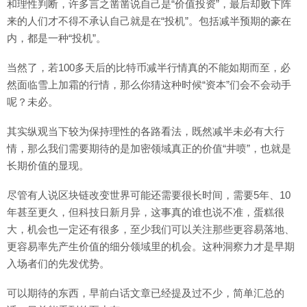
和理性判断，许多言之凿凿说自己是“价值投资”，最后却败下阵
来的人们才不得不承认自己就是在“投机”。包括减半预期的豪在
内，都是一种“投机”。
当然了，若100多天后的比特币减半行情真的不能如期而至，必
然面临雪上加霜的行情，那么你猜这种时候“资本”们会不会动手
呢？未必。
其实纵观当下较为保持理性的各路看法，既然减半未必有大行
情，那么我们需要期待的是加密领域真正的价值“井喷”，也就是
长期价值的显现。
尽管有人说区块链改变世界可能还需要很长时间，需要5年、10
年甚至更久，但科技日新月异，这事真的谁也说不准，蛋糕很
大，机会也一定还有很多，至少我们可以关注那些更容易落地、
更容易率先产生价值的细分领域里的机会。这种洞察力才是早期
入场者们的先发优势。
可以期待的东西，早前白话文章已经提及过不少，简单汇总的