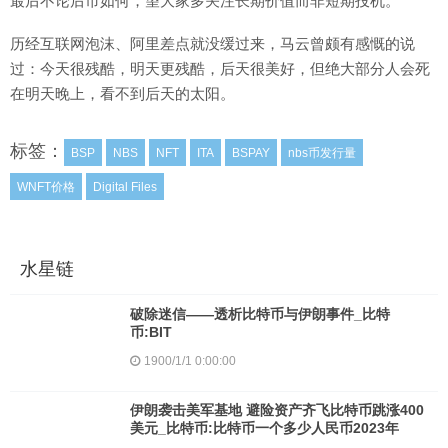
最后不论后市如何，望大家多关注长期价值而非短期投机。
历经互联网泡沫、阿里差点就没缓过来，马云曾颇有感慨的说
过：今天很残酷，明天更残酷，后天很美好，但绝大部分人会死
在明天晚上，看不到后天的太阳。
标签：
BSP
NBS
NFT
ITA
BSPAY
nbs币发行量
WNFT价格
Digital Files
水星链
破除迷信——透析比特币与伊朗事件_比特
币:BIT
1900/1/1 0:00:00
伊朗袭击美军基地 避险资产齐飞比特币跳涨400
美元_比特币:比特币一个多少人民币2023年