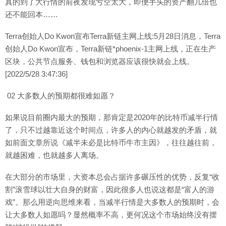
真的到了大行情的前夜发现亏空太大，即便手头的资产翻几倍也
还不能回本……
Terra创始人Do Kwon宣布Terra新链主网上线:5月28日消息，Terra
创始人Do Kwon宣布，Terra新链*phoenix-1主网上线，正在生产
区块，公共节点服务、钱包和浏览器应该很快就会上线。
[2022/5/28 3:47:36]
02 大多数人的预期都很难如愿？
如果说目前圈内最大的预期，那肯定是2020年的比特币减半行情
了，只不过越靠近这个时间点，许多人的内心就越发的矛盾，就
如前面文章所说《减半未必是比特币牛市主因》，往往越往前，
就越困难，也就越多人离场。
在大部分的市场里，大资本总会占据许多碾压性的优势，反复“收
割”滚雪球以壮大自身的财富，因此很多人也说这都是“富人的游
戏”。那么用逆向思维来看，当减半行情是大多数人的预期时，会
让大多数人如愿吗？显然概率不高，更何况这个市场始终没有摆