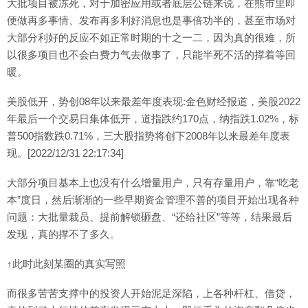
大批项目被冻死，对于加密应用或者底层公链来说，在熊市里即
便做再多事情、发布再多利好消息也是事倍功半的，甚至市场对
大部分利好的反应不如正常时期的十之一二，因为真的很难，所
以很多项目也不会白费力气去做事了，只能半死不活的撑着等回
暖。
美股低开，势创08年以来最差年度表现:金色财经报道，美股2022
年最后一个交易日集体低开，道指跌约170点，纳指跌1.02%，标
普500指数跌0.71%，三大股指势将创下2008年以来最差年度表
现。[2022/12/31 22:17:34]
大部分项目基本上也没有什么增量用户，只有存量用户，靠“吃老
本”度日，然后渐渐的一些早期资金管理不善的项目开始出现各种
问题：大批量裁员、提前解锁砸盘、“还给社区”等等，结果最后
发现，真的撑不了多久。
↑此时此刻某圈的真实写照
而很多苦苦支撑中的投资人开始泥足深陷，上各种杆杠、借贷，