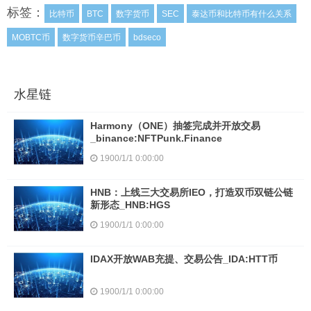
标签：
比特币
BTC
数字货币
SEC
泰达币和比特币有什么关系
MOBTC币
数字货币辛巴币
bdseco
水星链
Harmony（ONE）抽签完成并开放交易
_binance:NFTPunk.Finance
1900/1/1 0:00:00
HNB：上线三大交易所IEO，打造双币双链公链
新形态_HNB:HGS
1900/1/1 0:00:00
IDAX开放WAB充提、交易公告_IDA:HTT币
1900/1/1 0:00:00