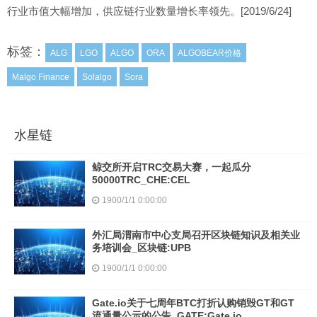
行业市值大幅增加，供应链行业数量增长率领先。[2019/6/24]
标签：
ALG
LGO
ALGO
ORA
ALGOBEAR价格
Malgo Finance
Solalgo
Sora
水星链
鲸交所开启TRC交易大赛，一起瓜分
50000TRC_CHE:CEL
1900/1/1 0:00:00
外汇局渭南市中心支局召开区块链知识及相关业
务培训会_区块链:UPB
1900/1/1 0:00:00
Gate.io关于七周年BTC打折认购销毁GT和GT
流通量公示的公告_GATE:Gate.io