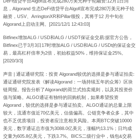
DeFi借贷平台Algofi宣布完成280万美元种子轮融资:12月1日消
息，Algorand 生态DeFi借贷平台Algofi宣布完成280万美元种子轮
融资，USV、ArringtonXR和Pillar领投，其将于12 月中旬在
Algorand上启动主网。[2021/12/1 12:43:03]
Bitfinex增加ALG / USD和ALG / USDT保证金交易:据官方公告，
Bitfinex已于3月3日17时增加ALG / USD和ALG / USDt的保证金交
易，最高杠杆倍率为2倍，初始权益50%，维持保证金25%。
[2020/3/3]
声音 | 通证通研究院：投资 Algorand较优的选择是参与通证拍卖:
通证通研究院发表《解读Algorand：一场持续五年的众筹》区块
链周报。报告分析了Algorand的荷兰式拍卖规则，以及其投资价
值与策略。ALGO通证有独特的回购机制，如果希望投资
Algorand，较优的选择是参与通证拍卖。ALGO通证的总量上限
较大，流通市值近70亿美元，估值偏高。公链竞争者众多，其中
也不乏优质项目，投资者应注意相关风险。本周BTC突破10000
美元，数字通证总市值为3088.0亿美元，涨幅约13.1%；日均成
交量为605.8亿美元，下跌3.7%。BICS二级行业中，钱包&交易