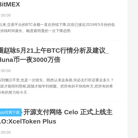
BitMEX
0:00:00
以来,交易平台的BTC余额一直在持续下降,目前已接近2019年5月份的低
持续时间最长、幅度最明显的一次下降趋势.
圈赵咏5月21上午BTC行情分析及建议_
luna币一夜3000万倍
0:00:00
落到懒汉手里,也是一次错失。既然认准这条路,何必去打听还要走多久？
跟才能得到慧根,跟随才能学到精髓。把所有的不快给昨天,把所有的希
所有的努力给今天.
开源支付网络 Celo 正式上线主
pp官网下载
O:XcelToken Plus
0:00:00