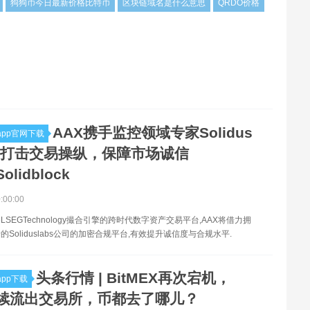
狗狗币今日最新价格比特币
区块链域名是什么意思
QRDO价格
AAX携手监控领域专家Solidus
pp官网下载
s，打击交易操纵，保障市场诚信
olidblock
0:00:00
SEGTechnology撮合引擎的跨时代数字资产交易平台,AAX将借力拥
Soliduslabs公司的加密合规平台,有效提升诚信度与合规水平.
头条行情 | BitMEX再次宕机，
pp下载
持续流出交易所，币都去了哪儿？