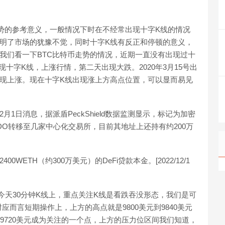
势的参考意义，一般情况下时在不经常出现十字K线的情况
明了市场的犹豫不觉，同时十字K线有反正和停顿的意义，
我们看一下BTC比特币走势的情况，近期一直没有出现过十
出现十字K线，上涨行情，第二天出现大跌。2020年3月15号出
现上涨。现在十字K线出现涨上方高点位置，可以显而易见
X:12月1日消息，据派盾PeckShield数据监测显示，标记为加密
枚QRDO转移至几家中心化交易所，目前其地址上还持有约200万
00WETH（约300万美元）的DeFi贷款本金。[2022/12/1
，今天30分钟K线上，重点关注K线是看跌吞没形态，我们是可
而言短期操作上，上方的高点就是9800美元到9840美元
9720美元成为关注的一个点，上方的压力位区间我们知道，