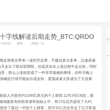
十字线解读后期走势_BTC:QRDO
 0:00:00
来源：
(阅读：0)
后期走势再次带来一波利空走势，不建议多次多单，以逢高做
前天走出了阳后双阴阳，但是其实在上涨过程中走出的，同时
抛受，那么上涨就变成了一件非常困难的事情，在昨天晚上
，更加确定行情可能会出现反转，震荡或者大跌成为了主流看
始人共损失约1160亿美元的个人财富:12月24日消息，据
领域最富有的投资者和创始人中，有17位总共损失了大约
月里损失了超过一半的个人财富，其中10人完全失去了亿万富翁