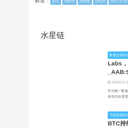
标签：
BTC
比特币
区块链
QRDO
XBTC21币
水星链
欧易交易所a
Lab
_AAB:S
1900/1/1 
作为唯一配备L
有华尔街背景的
币安交易所a
BTC