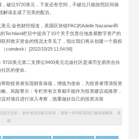
破，破位9720美元，下发还有空间，不破位只能按照区间操
K线解读走成了完美的配合。
色财经报道，美国区块链PAC的Adelle Nazarian和
益》的Techland栏目中提供了10个关于负责任地发展数字资产的
用联邦救灾资金的情况太常见了，指出我们将从创建一个股权
k）[2022/10/29 11:54:58]
：9720美元第二支撑位9400美元北迪社区是满币交易所合伙
迪社区的使命。
的帮助投资者实现财富保值，增值为使命，为投资者理清投资
策略。风险警示：专栏所有文章都不能作为投资建议或推荐，
建议对项目进行深入考察，慎重做好自己的投资决策
信息之目的， 如作者信息标记有误， 请第一时间联系我们修改或删除， 多
谢。