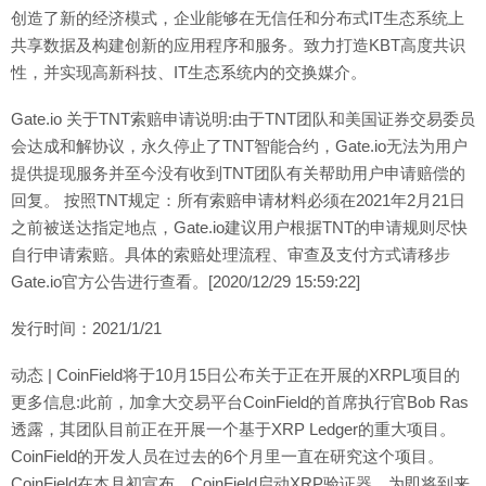
创造了新的经济模式，企业能够在无信任和分布式IT生态系统上
共享数据及构建创新的应用程序和服务。致力打造KBT高度共识
性，并实现高新科技、IT生态系统内的交换媒介。
Gate.io 关于TNT索赔申请说明:由于TNT团队和美国证券交易委员
会达成和解协议，永久停止了TNT智能合约，Gate.io无法为用户
提供提现服务并至今没有收到TNT团队有关帮助用户申请赔偿的
回复。 按照TNT规定：所有索赔申请材料必须在2021年2月21日
之前被送达指定地点，Gate.io建议用户根据TNT的申请规则尽快
自行申请索赔。具体的索赔处理流程、审查及支付方式请移步
Gate.io官方公告进行查看。[2020/12/29 15:59:22]
发行时间：2021/1/21
动态 | CoinField将于10月15日公布关于正在开展的XRPL项目的
更多信息:此前，加拿大交易平台CoinField的首席执行官Bob Ras
透露，其团队目前正在开展一个基于XRP Ledger的重大项目。
CoinField的开发人员在过去的6个月里一直在研究这个项目。
CoinField在本月初宣布，CoinField启动XRP验证器，为即将到来