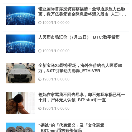
诺亚国际首席投资官蔡福清：全球通胀压力已触
顶，数万亿美元资金降息后将涌入股市_人工智
能:META币MET价格
1900/1/1 0:00:00
人民币市场汇价（7月12日）_BTC:数字货币
1900/1/1 0:00:00
全新宝马X5即将登场，海外售价约合人民币60
万，3.0T引擎动力澎湃_ETH:VER
1900/1/1 0:00:00
爸妈在家骂我不回去尽孝，却不知我车祸已死一
个月，尸体无人认领_BIT:blur币一直
1900/1/1 0:00:00
“铜钱”的「代表意义」及「文化寓意」
_EST:met币末有价值吗