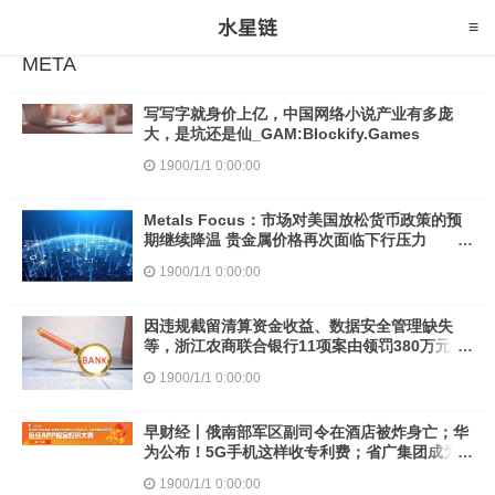
META
写写字就身价上亿，中国网络小说产业有多庞
大，是坑还是仙_GAM:Blockify.Games
1900/1/1 0:00:00
Metals Focus：市场对美国放松货币政策的预
期继续降温 贵金属价格再次面临下行压力
_Metal:NYM
1900/1/1 0:00:00
因违规截留清算资金收益、数据安全管理缺失
等，浙江农商联合银行11项案由领罚380万元
_MAS:metamask局
1900/1/1 0:00:00
早财经丨俄南部军区副司令在酒店被炸身亡；华
为公布！5G手机这样收专利费；省广集团成为
Meta中国区官方授权代理商_人工智能:APP币是
1900/1/1 0:00:00
什么币