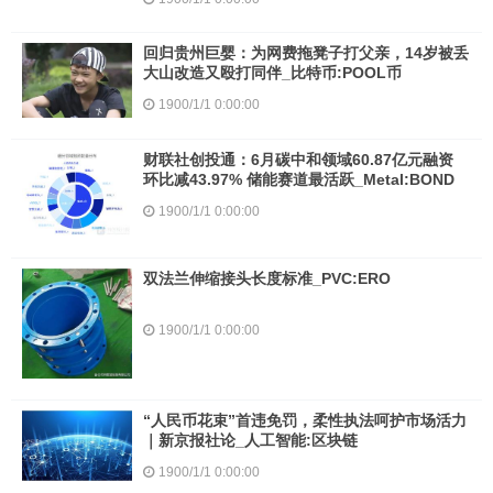
回归贵州巨婴：为网费拖凳子打父亲，14岁被丢
大山改造又殴打同伴_比特币:POOL币
1900/1/1 0:00:00
财联社创投通：6月碳中和领域60.87亿元融资
环比减43.97% 储能赛道最活跃_Metal:BOND
1900/1/1 0:00:00
双法兰伸缩接头长度标准_PVC:ERO
1900/1/1 0:00:00
“人民币花束”首违免罚，柔性执法呵护市场活力
｜新京报社论_人工智能:区块链
1900/1/1 0:00:00