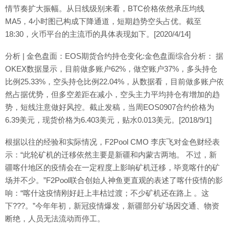
情节奏扩大振幅。从日线级别来看，BTC价格依然承压均线
MA5，4小时图已构成下降通道，短期趋势空头占优。截至
18:30，火币平台的主流币的具体表现如下。[2020/4/14]
分析 | 金色盘面：EOS期货合约持仓变化:金色盘面综合分析： 据
OKEX数据显示，目前做多账户62%，做空账户37%，多头持仓
比例25.33%，空头持仓比例22.04%，从数据看，目前做多账户依
然占据优势，但多空差距在减小，空头主力平均持仓有增加的趋
势，短线注意做好风控。截止发稿，当周EOS0907合约价格为
6.39美元，现货价格为6.403美元，贴水0.013美元。[2018/9/1]
根据以往的经验和实际情况，F2Pool CMO 李庆飞对金色财经表
示：“此轮矿机的迁移依然主要是新疆和内蒙古两地。 不过，新
疆喀什地区的疫情会在一定程度上影响矿机迁移，毕竟喀什的矿
场并不少。”F2Pool联合创始人神鱼更直观的表述了喀什疫情的影
响：“喀什这疫情刚好赶上丰枯过渡；不少矿机还在路上 。这
下???。”今年年初，新冠疫情爆发，新疆部分矿场因交通、物资
断绝，人员无法流动而停工。