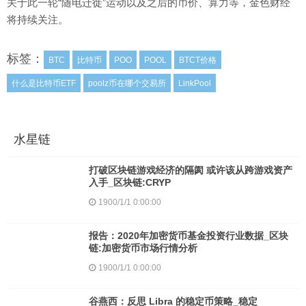
关于此一轮“随电迁徙”运动以及之后的币价、算力等，金色财经
将持续关注。
标签：
BTC
比特币
POO
POOL
BTCT价格
什么是比特币ETF
poolz币在哪个交易所
LinkPool
水星链
打破区块链游戏经济的隔阂 或许该从跨游戏资产
入手_区块链:CRYP
1900/1/1 0:00:00
报告：2020年加密货币基金投资行业数据_区块
链:加密货币市场行情分析
1900/1/1 0:00:00
谷燕西：反思 Libra 的稳定币策略_稳定