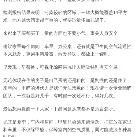
检测报告结果表明，污染较轻的区域，一罐大概能覆盖14平方
米，地方越大污染越严重的，就要适量多加几罐了。
来都来了买都买了，量的方面也不要小气，事关人身安全
建议家里每个房间、车里、办公桌，还有就是卫生间空气流通性
本来就差，更易生菌发霉，散发异味，都放上一罐吧。
早发现，早替换，可视化除醛果冻让人呼吸特别有安全感！
无论你现在住的房子是自己买的还是租的，是刚搬的还是住了十
来年的，甲醛的潜伏力是我们无法想象的！现在请一次专业除醛
团队，一次就是好几千，有时候一次还不行，得好几次。
最后想再提醒一下大家：甲醛问题从来都不是危言耸听。
尤其是夏季，车内和房间，甲醛只会越来越活跃。把它放在家里
和车里，不仅除甲醛，保障室内的空气质量，同时能减淡各种臭