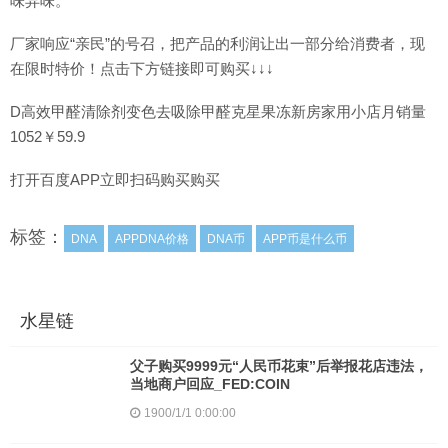
味异味。
厂家响应“亲民”的号召，把产品的利润让出一部分给消费者，现
在限时特价！点击下方链接即可购买↓↓↓
D高效甲醛清除剂变色去吸除甲醛克星果冻新房家用小店月销量
1052￥59.9
打开百度APP立即扫码购买购买
标签：
DNA
APPDNA价格
DNA币
APP币是什么币
水星链
父子购买9999元“人民币花束”后举报花店违法，
当地商户回应_FED:COIN
1900/1/1 0:00:00