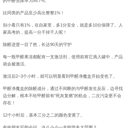
的甲醛去除率为95.7%。
比同类的产品至少高出整整1%！
别小看只有1%，在自家里，多1分安全，就是多10分保障了。人
家高考的，提高一分干掉千人呢！
除醛进度一目了然，长达90天的守护
每一瓶甲醛果冻都配有一支激活剂，使用前将它滴入罐中，产品
就会被激活。
激活后2~3个小时，就可以明显看到甲醛净魔盒开始变色了。
甲醛净魔盒的除醛成分，通过不间断的与甲醛发生反应，边寻找
边分解，根本不给甲醛留有“死灰复燃”的机会，二次污染更不会
存在！
12个小时后，基本三分之二的颜色变黄了。
有的朋友可能会问，这么小小一盒能管多大范围？