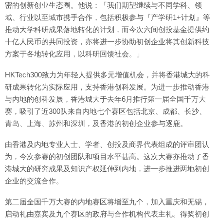
密的创新创业生态圈。他说：「我们期望继续与不同学科、领
域、行业以至城市携手合作，包括积极参与『产学研1+计划』等
推动大学科研成果落地转化的计划，而今次六间创投基金提供约
十亿人民币的共同投资，亦将进一步协助初创企业将其创新科技
方案于各地转化应用，以科研回馈社会。」
HKTech300致力为年轻人提供多元增值机会，并将香港城大的科
研成果转化为实际应用，支持香港创科发展。为进一步推动香港
与内地的创科发展，香港城大于去年6月推行第一届全国千万大
赛，吸引了近300队来自内地七个赛区包括北京、成都、长沙、
青岛、上海、苏州和深圳，及香港的初创企业参与逐鹿。
由香港及内地专业人士、学者、创投及商界代表组成的评审团认
为，今次参赛的初创团队和项目水平甚高。这次大赛亦推动了香
港城大的研究成果及知识产权延伸到内地，进一步推进两地初创
企业的交流合作。
第二届全国千万大赛的内地赛区将增至九个，加入重庆和无锡，
启动礼由嘉宾及九个赛区的政府与合作机构代表主礼。得奖初创