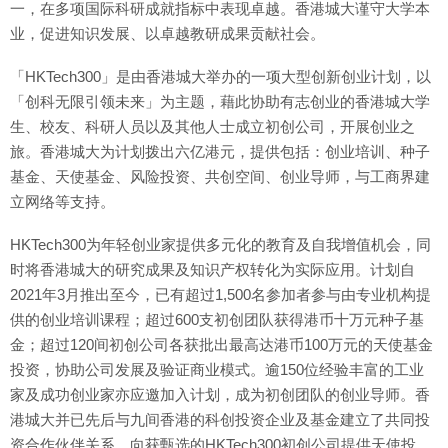
一，在多项国际科研成就指标中表现卓越。香港城大谨守大学本
业，促进知识发展、以卓越教研成果贡献社会。
「HKTech300」是由香港城大举办的一项大型创新创业计划，以
「创科无限引领未来」为主题，藉此协助有志创业的香港城大学
生、校友、科研人员以及其他人士成立初创公司，开展创业之
旅。香港城大为计划拨出六亿港元，提供包括：创业培训、种子
基金、天使基金、风险投资、共创空间、创业导师，与工商界建
立网络等支持。
HKTech300为年轻创业家提供多元化的教育及自我增值机会，同
时将香港城大的研究成果及知识产权转化为实际应用。计划自
2021年3月推出至今，已有超过1,500名参加者参与由专业机构提
供的创业培训课程；超过600支初创团队获得港币十万元种子基
金；超过120间初创公司各获批出最高达港币100万元的天使基金
投资，协助公司发展及验证商业模式。逾150位经验丰富的工业
家及成功创业家亦应邀加入计划，成为初创团队的创业导师。香
港城大并已先后与九间香港的科创投资企业及基金建立了共同投
资合作伙伴关系，向获甄选的HKTech300初创公司提供天使投