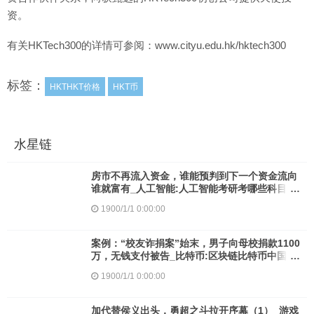
资。
有关HKTech300的详情可参阅：www.cityu.edu.hk/hktech300
标签：
HKTHKT价格
HKT币
水星链
房市不再流入资金，谁能预判到下一个资金流向
谁就富有_人工智能:人工智能考研考哪些科目十
大数字货币交易所排名
1900/1/1 0:00:00
案例：“校友诈捐案”始末，男子向母校捐款1100
万，无钱支付被告_比特币:区块链比特币中国官
网联系方式
1900/1/1 0:00:00
加代替侯义出头，勇超之斗拉开序幕（1）_游戏