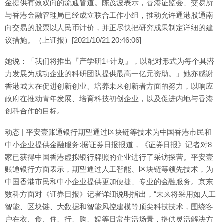
金提供有效双向的流通管道。陈茂波表示，香港证监会、交易所
与香港金融管理局已经成立联合工作小组，推动允许通港股通南
向交易的股票以人民币计价，并正尽快把研究成果制定详细的建
议措施。（上证报）[2021/10/21 20:46:06]
她说：「我们将推出『产学研1+计划』，以配对形式为每个具潜
力发展为成功企业的科研团队提供最高一亿元资助。」她亦感谢
香港城大在促进创新创业、培养未来创新者方面的努力，以响应
政府在推动青年发展、培育科技初创企业，以及促进内地与香港
创科合作的目标。
动态 | 平安壹账通银行期望通过区块链等技术为中国香港市民和
中小企业提供金融服务:据证券日报报道，《证券日报》记者对8
家已获得中国香港虚拟银行牌照的企业进行了采访探营。平安壹
账通银行方面表示，期望通过人工智能、区块链等领先技术，为
中国香港市民和中小企业提供更加便捷、专业的金融服务。京东
数科方面对《证券日报》记者详细说明指出，“未来将采用如人工
智能、区块链、大数据和智能风控建模等顶尖科技技术，围绕客
户在衣、食、住、行、购、娱等日常生活场景，提供灵活解决方