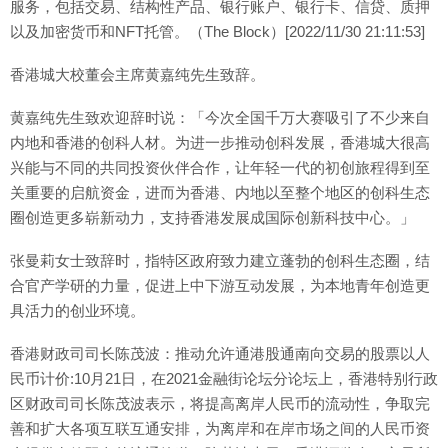
服务，包括交易、结构性产品、银行账户、银行卡、信贷、质押
以及加密货币和NFT托管。（The Block）[2022/11/30 21:11:53]
香港城大校董会主席黄嘉纯先生致辞。
黄嘉纯先生致欢迎辞时说：「今次全国千万大赛吸引了不少来自
内地和香港的创科人材。为进一步推动创科发展，香港城大很高
兴能与不同的共同投资伙伴合作，让年轻一代的初创旅程得到至
关重要的启航资金，进而为香港、内地以至整个地区的创科生态
圈创造更多崭新动力，支持香港发展成国际创新科技中心。」
张曼莉女士致辞时，指特区政府致力建立蓬勃的创科生态圈，结
合官产学研的力量，促进上中下游互动发展，为本地青年创造更
具活力的创业环境。
香港财政司司长陈茂波：推动允许通港股通南向交易的股票以人
民币计价:10月21日，在2021金融街论坛分论坛上，香港特别行政
区财政司司长陈茂波表示，将提高离岸人民币的流动性，争取完
善和扩大各项互联互通安排，为离岸和在岸市场之间的人民币资