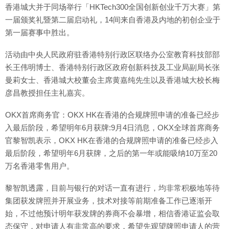
香港城大并于同场举行「HKTech300全国创新创业千万大赛」第
一届颁奖礼暨第二届启动礼，14间来自香港及内地的初创企业于
第一届赛事中胜出。
活动由中央人民政府驻香港特别行政区联络办公室教育科技部部
长王伟明博士、香港特别行政区政府创新科技及工业局副局长张
曼莉女士、香港城大校董会主席黄嘉纯先生以及香港城大校长梅
彦昌教授担任主礼嘉宾。
OKX首席商务官：OKX HK在香港的合规牌照申请的准备已经步
入最后阶段，希望明年6月获牌:9月4日消息，OKX全球首席商务
官黎智凯表示，OKX HK在香港的合规牌照申请的准备已经步入
最后阶段，希望明年6月获牌，之后的第一年或能吸纳10万至20
万名香港零售用户。
黎智凯透露，目前与银行的对话一直有进行，均非常积极地等待
集团获发牌照并开展业务，技术对接等前期准备工作已逐渐开
始，不过他预计明年获发牌的券商不会暴增，相信香港证监会取
态保守，对申请人有非常高的要求，希望先观望牌照申请人的营