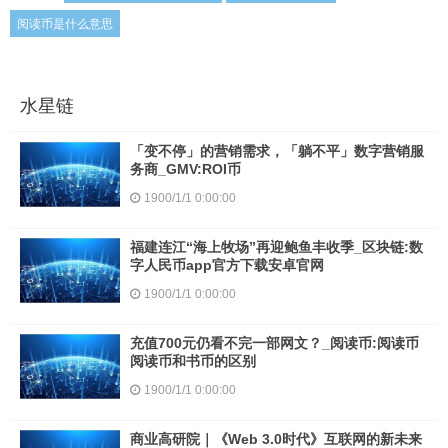
阅读币是什么意思
水星链
「变不停」的营销需求，「躺不平」数字营销服
务商_GMV:ROI币
1900/1/1 0:00:00
福建连江“海上牧场”再迎鲍鱼丰收季_区块链:数
字人民币app官方下载安卓官网
1900/1/1 0:00:00
充值700元仍看不完一部网文？_阅读币:阅读币
阅读币和书币的区别
1900/1/1 0:00:00
商业高研院｜《Web 3.0时代》互联网的新未来