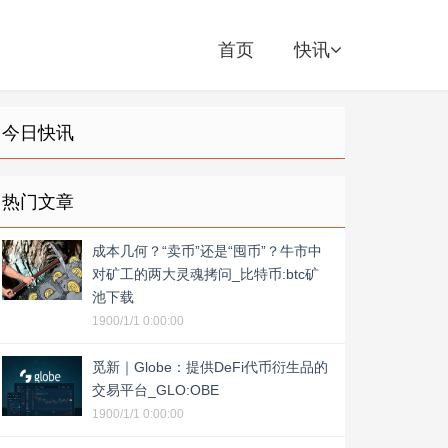
首页
快讯
今日快讯
热门文章
成本几何？“卖币”还是“囤币”？牛市中
对矿工的两大灵魂拷问_比特币:btc矿
池下载
1900/1/1 0:00:00
觅新｜Globe：提供DeFi代币衍生品的
交易平台_GLO:OBE
1900/1/1 0:00:00