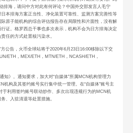
启动排海，请问中方对此有何评论？中国外交部发言人毛宁
对日本排海方案正当性、净化装置可靠性、监测方案完善性等
国际原子能机构的综合评估报告存在局限性和片面性，没有解
通行证。格罗西总干事也多次表示，机构不会为日方排海决定
负责任的方式处置核污染水。
方公告，火币全球站将于2020年6月23日16:00移除以下交
UN/ETH，MEX/ETH，MTN/ETH，NCASH/ETH，
通知》。通知要求，加大对“自媒体”所属MCN机构管理力
CN机构及其签约账号实行集中统一管理。在“自媒体”账号主
对于利用签约账号联动炒作、多次出现违规行为的MCN机
服务、入驻清退等处置措施。