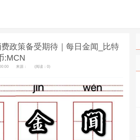
消费政策备受期待｜每日金闻_比特
币:MCN
00:00
来源：
(阅读：0)