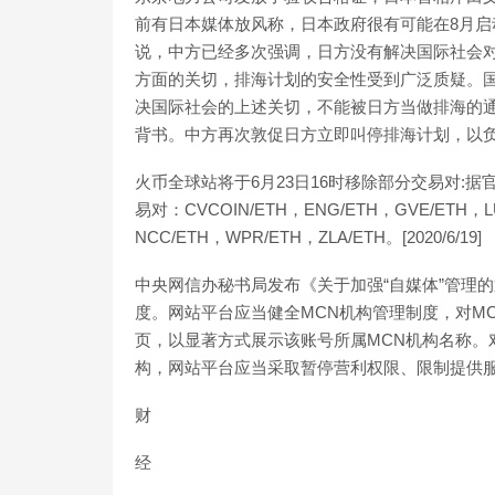
前有日本媒体放风称，日本政府很有可能在8月
说，中方已经多次强调，日方没有解决国际社会
方面的关切，排海计划的安全性受到广泛质疑。
决国际社会的上述关切，不能被日方当做排海的
背书。中方再次敦促日方立即叫停排海计划，以
火币全球站将于6月23日16时移除部分交易对:据官
易对：CVCOIN/ETH，ENG/ETH，GVE/ETH，L
NCC/ETH，WPR/ETH，ZLA/ETH。[2020/6/19]
中央网信办秘书局发布《关于加强“自媒体”管理的
度。网站平台应当健全MCN机构管理制度，对M
页，以显著方式展示该账号所属MCN机构名称。
构，网站平台应当采取暂停营利权限、限制提供
财
经