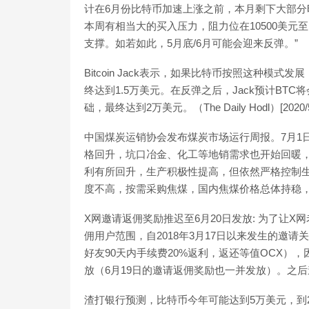
计在6月份比特币加速上涨之前，本月剩下大部分
本周有相当大的买入压力，阻力位在10500美元至1
支撑。如若如此，5月底/6月可能会迎来反弹。”
Bitcoin Jack表示，如果比特币按照这种模
终达到1.5万美元。在反弹之后，Jack预计B
础，最终达到2万美元。（The Daily Hodl）[2020/5
中国煤炭运销协会发布煤炭市场运行周报。7月1
格回升，坑口冶金、化工等地销需求也开始回暖
利有所回升，生产积极性提高，但依然严格控制
度不高，按需采购焦煤，国内焦煤价格总体持稳
X网邀请返佣奖励推迟至6月20日发放: 为了让
佣用户范围，自2018年3月17日以来发生的邀
好友90天内手续费20%返利，返还等值OCX），
放（6月19日的邀请返佣奖励也一并发放）。之后邀请返
渣打银行预测，比特币今年可能达到5万美元，到2