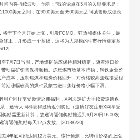
时间内将持续波动。他称：“我的论点在5月的关键要求是：
1000美元之间，在9000美元至9500美元之间抛售形成强劲
式发展，将于下个月开始上涨，引发FOMO、狂热和媒体关注，最
TC将会修正，并形成一个基础，这将为大规模的牛市行情奠定基
/12]
日至7月7日当周，产地煤矿供应保持相对稳定，随着港口价
，带动煤矿销售保持顺畅。炼焦煤市场基本持稳，钢铁企业盈
生产成本，压制焦煤和焦炭价格回升，对价格较高焦煤接受程
，前期涨幅较高的煤种及蒙古进口焦煤价格小幅下滑。
X网老用户同样享受邀请返佣福利，X网决定扩大手续费邀请返
请关系，邀请人同样获得邀请返佣奖励（邀请好友注册X网享受
因奖励需重新计算，故邀请返佣奖励推迟到6月20日16:00发
佣奖励每天12点发放。[2018/6/20]
024年底可能达到12万美元。该行预测，比特币价格的上涨