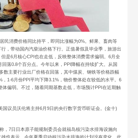
国居民消费价格同比持平，即同比涨幅为0%。鲜果、畜肉等
下行，带动国内汽柴油价格下行。正值暑假及毕业季，旅游出
但是6月核心CPI也在走低，反映整体消费需求偏弱。6月全
月回落0.8个百分点。今年以来，PPI降幅在持续扩大。从国
大多数主要行业出厂价格在回落，其中煤炭、钢铁等价格跌幅
%，1-6月份PPI平均下降3.1%，物价整体处在较低的水平。6
求整体偏弱。不过，随着同期基数走低，市场预计PPI在近期触
美国议员沃伦将主持6月9日的央行数字货币听证会。(金十)
问称，7日日本原子能规制委员会就福岛核污染水排海设施向
文雄也表示，今年夏季启动核污染水排海的计划没有变化。此