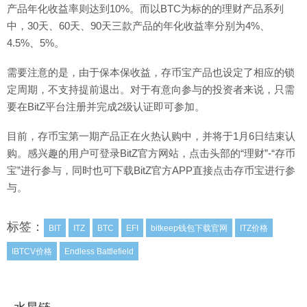
产品年化收益率则达到10%。而以BTC为标的的理财产品系列
中，30天、60天、90天三款产品的年化收益率分别为4%、
4.5%、5%。
需要注意的是，由于保本保收益，存币宝产品也设定了相应的锁
定周期，不支持提前退出。对于有意向参与的投资者来说，只需
要在BitZ平台注册并完成2级认证即可参加。
目前，存币宝第一期产品正在火热认购中，并将于1月6日结束认
购。感兴趣的用户可登录BitZ官方网站，点击头部的“理财”-“存币
宝”进行参与，同时也可下载BitZ官方APP直接点击存币宝进行参
与。
标签：
BIT
ITZ
BTC
EFI
bitkeep钱包下载官网
ITZ价格
IBTCV价格
Endless Battlefield