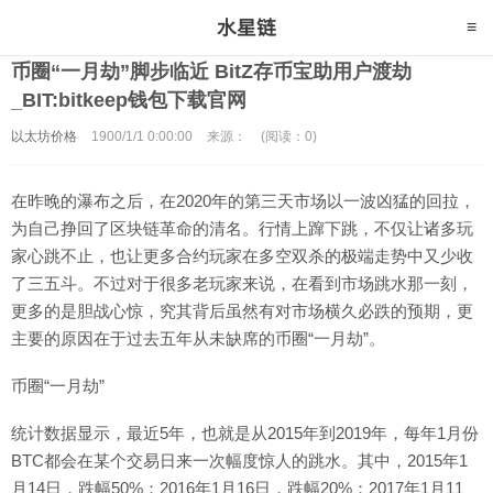
币圈“一月劫”脚步临近 BitZ存币宝助用户渡劫
_BIT:bitkeep钱包下载官网
以太坊价格
1900/1/1 0:00:00
来源：
(阅读：0)
在昨晚的瀑布之后，在2020年的第三天市场以一波凶猛的回拉，
为自己挣回了区块链革命的清名。行情上蹿下跳，不仅让诸多玩
家心跳不止，也让更多合约玩家在多空双杀的极端走势中又少收
了三五斗。不过对于很多老玩家来说，在看到市场跳水那一刻，
更多的是胆战心惊，究其背后虽然有对市场横久必跌的预期，更
主要的原因在于过去五年从未缺席的币圈“一月劫”。
币圈“一月劫”
统计数据显示，最近5年，也就是从2015年到2019年，每年1月份
BTC都会在某个交易日来一次幅度惊人的跳水。其中，2015年1
月14日，跌幅50%；2016年1月16日，跌幅20%；2017年1月11