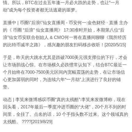
情。所以，BTC在过去五年逢一月必大跌的走势，也让“一月
劫”成为每个投资者都无法逃避的噩梦。
直播中 | 币圈\"后浪\"仙女直播周 - 币安何一:金色财经 · 直播 主办
的《 币圈 “后浪” 仙女直播周》 17:30准时开始，本期第八位“后
浪”仙女币安联合创始人 & CMO何一将在直播间聊聊《我所经历
的比特币减半之路》，感兴趣的朋友扫码移步收听！[2020/5/15]
于是，昨天的大跳水尤其是跌破7000美元强支撑位的下行，才会
让市场胆战心惊。在市场横久必跌惯常认知下，结合BTC最近一
个月始终在7000-7500美元区间内宽幅震荡的走势，在让市场信
心更加孱弱的同时，为连续六年“一月劫”上演进行了良好的铺
垫。
动态 | 李笑来微博感叹币圈“真的太残酷”:李笑来发微博称，现在
回头看，2017年最后一季度冲进币圈的“大佬”，20个月不到的时
间里，全挂了。点名的话，10 个手指头数不过来。这个领域真的
太残酷。 ????[2019/8/29]