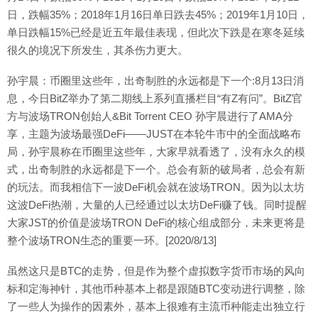
日，跌幅35%；2018年1月16日单日跌去45%；2019年1月10日，
单日跌幅15%已经是近五年最佳表现，但此次下跌是在寒冬延续
很久的境况下所发生，其杀伤力更大。
孙宇晨：币圈里这些年，出奇制胜的永远都是下一个:8月13日消
息，今日BitZ举办了第二期线上系列直播栏目“有Z有问”。BitZ官
方与波场TRON创始人&Bit Torrent CEO 孙宇晨进行了AMA分
享，主题为波场最强DeFi——JUST在本轮牛市中的全面战略布
局，孙宇晨称在币圈里这些年，大家早就看透了，没有永久的模
式，出奇制胜的永远都是下一个。总会有新的破局者，总会有新
的玩法。而我相信下一波DeFi机会就在波场TRON。因为以太坊
这波DeFi热潮，大量的人已经通过以太坊DeFi赚了钱。同时提醒
大家JST的价值是波场TRON DeFi的核心组成部分，未来更将是
整个波场TRON生态的重要一环。[2020/8/13]
虽然这只是BTC的走势，但是作为整个虚拟数字货币市场的风向
标和定海神针，其他币种基本上都是跟随BTC变动进行调整，除
了一些人为操作的因素外，基本上很难有主流币种能走出独立行