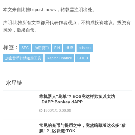
本文来自比推bitpush.news，转载需注明出处。
声明:比推所有文章都只代表作者观点，不构成投资建议。投资有
风险，后果自负。
标签：
SEC
加密货币
FIN
HUB
bdseco
加密货币行情追踪工具
Raptor Finance
GHUB
水星链
靠机器人“刷单”? EOS竟这样欺负以太坊
_DAPP:Bonkey dAPP
1900/1/1 0:00:00
常见的充币与提币之中，竟然暗藏着这么多“猫
腻”？_区块链:TOK