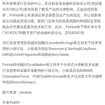
和开发商进行互动的中心，其目标是使金融科技创业公司(包括推
出ICO的公司)更加容易了解其产品的法律影响。正如设想的那
样，FinHub将公布美国证券交易委员会产出的信息，并让创新者
提出问题或澄清法规。新部门还将与其他美国国内和国际监管机
构合作开展涉及新兴技术的工作。此外，FinHub将于明年举办专
门针对DLT和数字资产的金融科技论坛。[2018/10/19]
SEC投资管理部高级特别顾问JenniferMcHugh将主持关于投资管
理的小组讨论。小组成员包括Shearman＆Sterling的JayBaris、
DMS的JohnD'Agostino和德勤的AmySteele。
FinHub特别顾问ScottWalker将主持关于分布式分类帐技术创新、
行业趋势和金融市场案例的小组讨论。小组成员包括IBM的
ChristopherFerris、R3的ToddMcDonald和宾夕法尼亚大学沃顿商
学院的KevinWerbach。
图片来源：pixabay
作者XiuMU