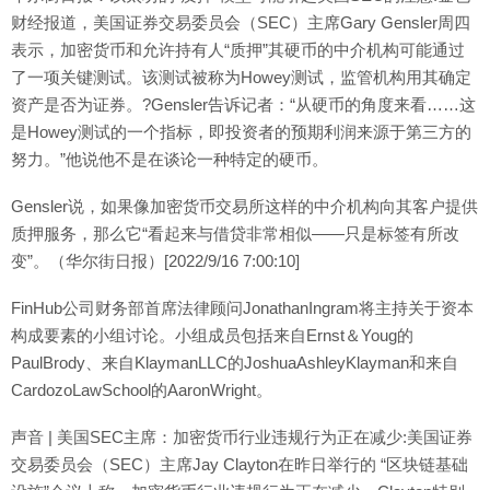
财经报道，美国证券交易委员会（SEC）主席Gary Gensler周四
表示，加密货币和允许持有人“质押”其硬币的中介机构可能通过
了一项关键测试。该测试被称为Howey测试，监管机构用其确定
资产是否为证券。?Gensler告诉记者：“从硬币的角度来看……这
是Howey测试的一个指标，即投资者的预期利润来源于第三方的
努力。”他说他不是在谈论一种特定的硬币。
Gensler说，如果像加密货币交易所这样的中介机构向其客户提供
质押服务，那么它“看起来与借贷非常相似——只是标签有所改
变”。（华尔街日报）[2022/9/16 7:00:10]
FinHub公司财务部首席法律顾问JonathanIngram将主持关于资本
构成要素的小组讨论。小组成员包括来自Ernst＆Youg的
PaulBrody、来自KlaymanLLC的JoshuaAshleyKlayman和来自
CardozoLawSchool的AaronWright。
声音 | 美国SEC主席：加密货币行业违规行为正在减少:美国证券
交易委员会（SEC）主席Jay Clayton在昨日举行的 “区块链基础