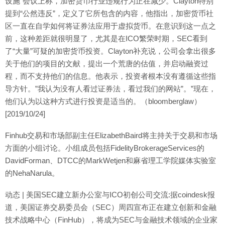
设施”会议上称，加密货币行业违规行为正在减少。Clayton特别
提到“公然违反”，定义了它所包含的内容，他指出，加密货币社
区一直在自学如何将证券法应用于虚拟货币。在意识到这一点之
前，这种差距就很明显了，尤其是在ICO繁荣时期，SEC看到
了“大量”可疑的加密货币投资。Clayton补充说，公司会拿出很多
关于他们的项目的文献，提出一个荒唐的估值，并启动融资过
程，而不支持他们的信息。他表示，投资者根本没有遵循这些指
导方针。”我认为没有人看过证券法，看过我们的网站”。”现在，
他们认为以这种方式进行投资是适当的。（bloomberglaw）
[2019/10/24]
Finhub交易和市场部副主任ElizabethBaird将主持关于交易和市场
方面的小组讨论。小组成员包括FidelityBrokerageServices的
DavidForman、DTCC的MarkWetjen和麻省理工学院媒体实验室
的NehaNarula。
动态 | 美国SEC建立新办公室与ICO初创公司交流:据coindesk报
道，美国证券交易委员会（SEC）周四宣布正在建立创新和金融
技术战略中心（FinHub），将成为SEC与金融技术领域的企业家