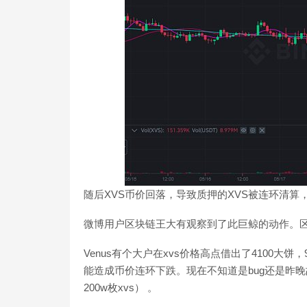
随后XVS币价回落，导致质押的XVS被连环清算，
微博用户区块链王大有观察到了此巨鲸的动作。区
Venus有个大户在xvs价格高点借出了4100大
能造成币价连环下跌。现在不知道是bug还是昨晚
200w枚xvs） 。