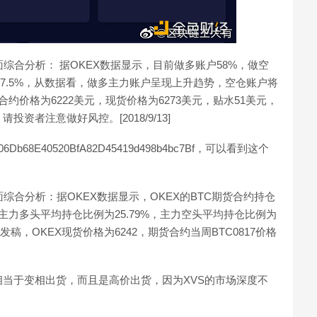
盘面综合分析： 据OKEX数据显示，目前做多账户58%，做空
例17.5%，从数据看，做多主力账户呈现上升趋势，空仓账户将
合约价格为6222美元，现货价格为6273美元，贴水51美元，
者注意做好风控。[2018/9/13]
6Db68E40520BfA82D45419d498b4bc7Bf，可以看到这个
面综合分析：据OKEX数据显示，OKEX的BTC期货合约持仓
%；主力多头平均持仓比例为25.79%，主力空头平均持仓比例为
稿，OKEX现货价格为6242，期货合约当周BTC0817价格
相当于变相出货，而且是高价出货，因为XVS的市场深度不