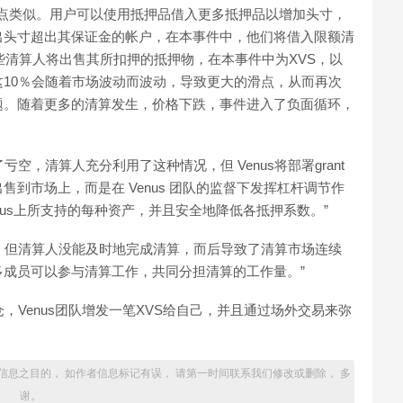
式有点类似。用户可以使用抵押品借入更多抵押品以增加头寸，
出头寸超出其保证金的帐户，在本事件中，他们将借入限额清
些清算人将出售其所扣押的抵押物，在本事件中为XVS，以
10％会随着市场波动而波动，导致更大的滑点，从而再次
题。随着更多的清算发生，价格下跌，事件进入了负面循环，
亏空，清算人充分利用了这种情况，但 Venus将部署grant
售到市场上，而是在 Venus 团队的监督下发挥杠杆调节作
us上所支持的每种资产，并且安全地降低各抵押系数。”
作，但清算人没能及时地完成清算，而后导致了清算市场连续
成员可以参与清算工作，共同分担清算的工作量。”
仓，Venus团队增发一笔XVS给自己，并且通过场外交易来弥
信息之目的， 如作者信息标记有误， 请第一时间联系我们修改或删除， 多
谢。