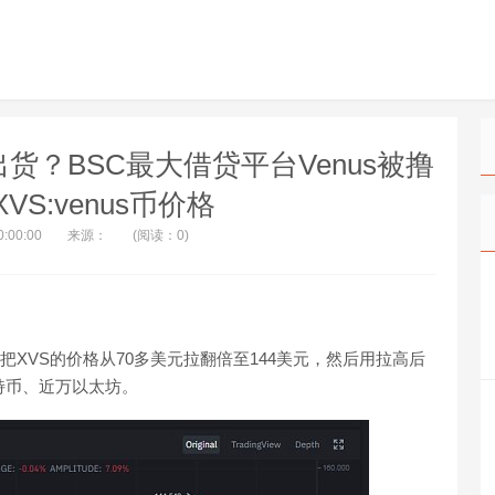
出货？BSC最大借贷平台Venus被撸
VS:venus币价格
0:00:00
来源：
(阅读：0)
元把XVS的价格从70多美元拉翻倍至144美元，然后用拉高后
比特币、近万以太坊。