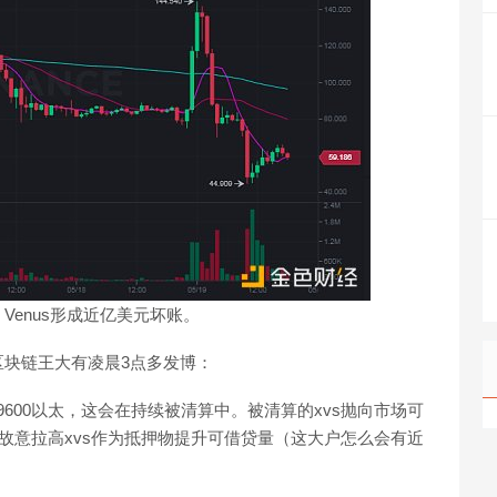
Venus形成近亿美元坏账。
块链王大有凌晨3点多发博：
饼，9600以太，这会在持续被清算中。被清算的xvs抛向市场可
故意拉高xvs作为抵押物提升可借贷量（这大户怎么会有近