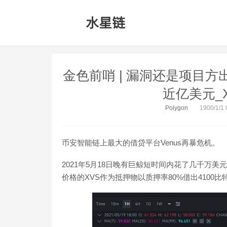
金色前哨 | 漏洞还是项目方
近亿美元_X
Polygon
1900/1/1 
币安智能链上最大的借贷平台Venus再暴危机。
2021年5月18日晚有巨鲸短时间内花了几千万美
价格的XVS作为抵押物以质押率80%借出4100