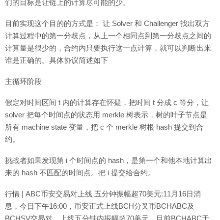
们的目标是让链上的计算尽可能的少。
目前实现这个目的的方式是： 让 Solver 和 Challenger 找出双方
计算过程中的第一分歧点，从上一个相同点到第一分歧点之间的
计算量是很少的，合约内只要执行这一点计算，就可以判断出来
谁是正确的。具体协议简述如下
主循环阶段
假定对时间区间 t 内的计算存在怀疑，把时间 t 分成 c 等分，让
solver 把每个时间点的状态用 merkle 树表示，树的叶子节点是
所有 machine state 变量，把 c 个 merkle 树根 hash 提交到合
约。
挑战者如果发现第 i 个时间点的 hash，是第一个和他本地计算出
来的 hash 不匹配的时间点。把 i 提交给合约。
行情 | ABC币安交易对上线 五分钟振幅超70美元:11月16日消
息，今日下午16:00，币安正式上线BCH分叉币BCHABC及
BCHSV交易对，上线五分钟内振幅超70美元，目前BCHABC于