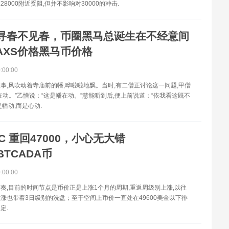
8000附近受阻,但并不影响对30000的冲击.
寻春不见春，币圈黑马总诞生在不经意间
:AXS价格黑马币价格
0:00:00
事,风吹动着寺庙前的幡,哗啦啦地飘。当时,有二僧正讨论这一问题,甲僧
在动。”乙憎说：“这是幡在动。”慧能听到后,便上前说道：“依我看这既不
是幡动,而是心动.
TC 重回47000，小心无大错
:BTCADA币
0:00:00
奏,目前的时间节点是币价正是上涨1个月的周期,重返周级别上涨,以往
涨也带着3日级别的洗盘；至于空间上币价一直处在49600美金以下徘
定.