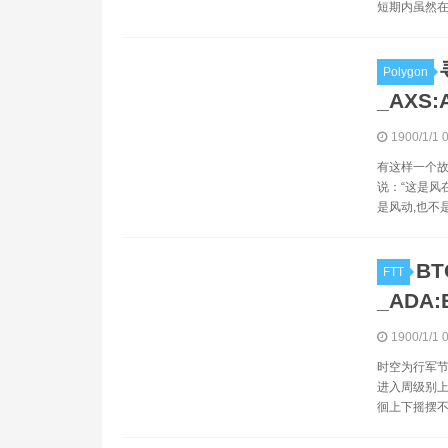
短期内虽然在2
Polygon
_AXS
1900/1/1 
有这样一个故
说：“这是风
是风动,也不
B
FTT
_ADA
1900/1/1 
时空为行军节
进入周级别上
徊上下摇摆不