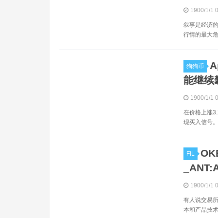
1900/1/1 
叙事是经济的
行情的最大危
A
狗狗币
能继续
1900/1/1 
在价格上涨3.
现买入信号。A
O
FIL
_ANT
1900/1/1 
有人说交易所
本和产品技术