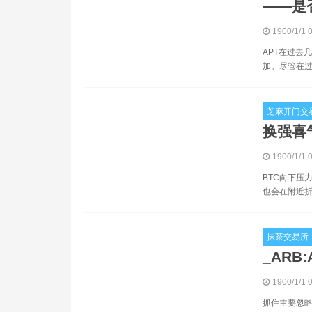
——是否
1900/1/1 
APT在过去
加。尽管在过
芝麻开门交
换强喜气
1900/1/1 
BTC向下压力
也会在附近折
抹茶交易所
_ARB
1900/1/1 
抓住主要忽略