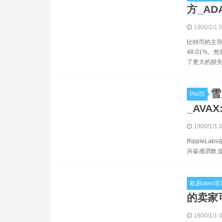
方_AD
1900/1/1 
比特币的主导
48.01%。
了更大的损失
雪
Pol币
_AVAX
1900/1/1 
RippleL
兴奋感消散,
欧易okex官
的卖家可
1900/1/1 