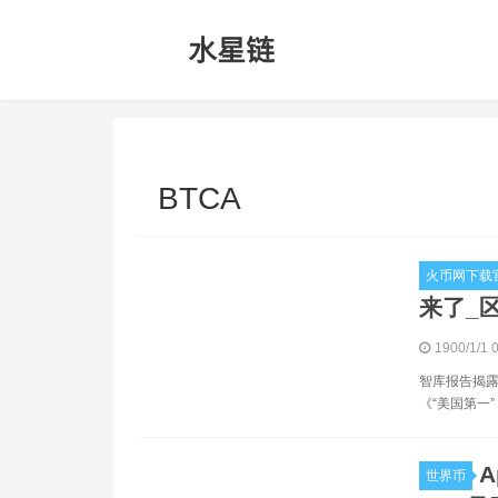
BTCA
火币网下载官
来了_区
1900/1/1 
智库报告揭露
《“美国第一
世界币