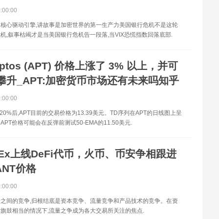
0:00:00
核心驱动引擎,讲故事是加密世界的第一生产力美国银行危机不是这轮
机,叙事枯竭才是当美国银行危机告一段落,当VIX恐慌指数回落底部.
ptos (APT) 价格上涨了 3% 以上，并可
攀升_APT:加密货币市场还有未来吗知乎
0:00:00
20%后,APT目前的交易价格为13.39美元。TD序列在APT的日线图上呈
PT价格可能会在反弹前测试50-EMA的11.50美元.
KEx上线DeFi代币，火币、币安争相跟进
:ANT价格
0:00:00
之间的竞争,归根结底是资本竞争、流量竞争和产品技术的竞争。在资
旗鼓相当的情况下,流量之争成为各大交易所关注的焦点.