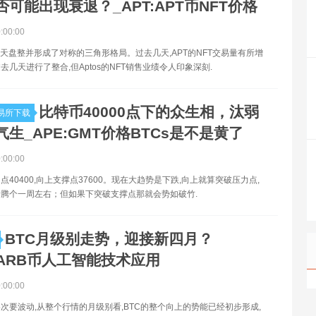
可能出现衰退？_APT:APT币NFT价格
0:00:00
几天盘整并形成了对称的三角形格局。过去几天,APT的NFT交易量有所增
去几天进行了整合,但Aptos的NFT销售业绩令人印象深刻.
比特币40000点下的众生相，汰弱
易所下载
生_APE:GMT价格BTCs是不是黄了
0:00:00
点40400,向上支撑点37600。现在大趋势是下跌,向上就算突破压力点,
腾个一周左右；但如果下突破支撑点那就会势如破竹.
BTC月级别走势，迎接新四月？
:ARB币人工智能技术应用
0:00:00
次要波动,从整个行情的月级别看,BTC的整个向上的势能已经初步形成,