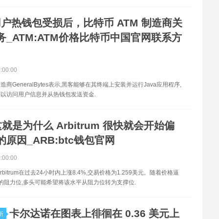
户热钱包受损后，比特币 ATM 制造商关
务_ATM:ATM价格比特币中国官网联系方
0:00:00
造商GeneralBytes表示,黑客能够在其终端上安装并运行Java应用程序,
以访问用户信息并从热钱包发送资金.
就是为什么 Arbitrum 很快就会开始偏
原因_ARB:btc钱包官网
0:00:00
rbitrum在过去24小时内上涨8.4%,交易价格为1.259美元。随着价格逼
美元的阻力位,多头可能希望将该水平从阻力位转为支撑位.
卡尔达诺在图表上徘徊在 0.36 美元上
所