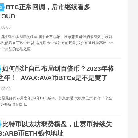
BTC正常回调，后市继续看多
载
LOUD
0:00:00
调没有出现大幅度跳跃,属于正常现象。庄家想要赚钱的最有效手段就
格,然后在下跌中出货,这是币市中最神奇的现象,很少有通过拉高路中出
一个典型的心理效应.
如何能让自己布局到百倍币？2023年将
年！_AVAX:AVA币BTCs是不是黄了
0:00:00
年会是最好的布局之年,24年BTC减半、加息放缓,大概率已大涨,作一个全
必要所谓百倍币.
比特币以太坊弱势横盘，山寨币持续失
B:ARB币ETH钱包地址