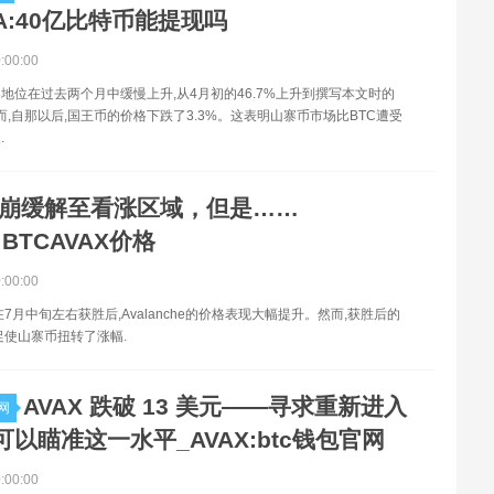
A:40亿比特币能提现吗
0:00:00
地位在过去两个月中缓慢上升,从4月初的46.7%上升到撰写本文时的
然而,自那以后,国王币的价格下跌了3.3%。这表明山寨币市场比BTC遭受
.
崩缓解至看涨区域，但是……
:BTCAVAX价格
0:00:00
abs在7月中旬左右获胜后,Avalanche的价格表现大幅提升。然而,获胜后的
促使山寨币扭转了涨幅.
AVAX 跌破 13 美元——寻求重新进入
网
以瞄准这一水平_AVAX:btc钱包官网
0:00:00