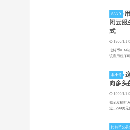
用
SAND
闭云服
式
1900/1/1 
比特币ATM制
该应用程序可
这
非小号
向多头的
1900/1/1 
截至发稿时,A
近1.299
比特币交易