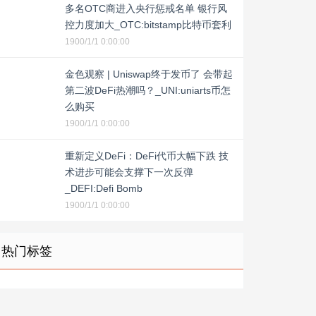
多名OTC商进入央行惩戒名单 银行风
控力度加大_OTC:bitstamp比特币套利
1900/1/1 0:00:00
金色观察 | Uniswap终于发币了 会带起
第二波DeFi热潮吗？_UNI:uniarts币怎
么购买
1900/1/1 0:00:00
重新定义DeFi：DeFi代币大幅下跌 技
术进步可能会支撑下一次反弹
_DEFI:Defi Bomb
1900/1/1 0:00:00
热门标签