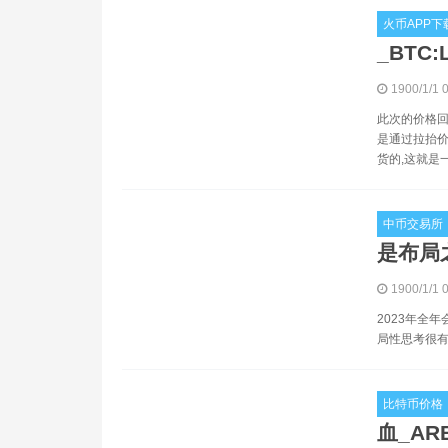
火币APP下
_BTC:
1900/1/1 
此次的价格回
是通过拉抬价
货的,这就是
中币交易所
是布局之
1900/1/1 
2023年全
局性思考很有
比特币价格
血_AR