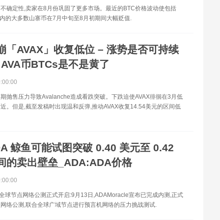
不确定性,卖家在8月份巩固了更多市场。最近的BTC价格波动使包括
he在内的大多数山寨币在7月中旬至8月初期间大幅贬值.
崩「AVAX」收复低位 – 涨势是否可持续
X:AVA币BTCs是不是黄了
0:00:00
期抛售压力导致Avalanche造成看跌突破。下跌迫使AVAX徘徊在3月低
附近。但是,截至发稿时出现温和反弹,推动AVAX收复14.54美元的区间低
DA 鲸鱼可能试图突破 0.40 美元至 0.42
间的卖出壁垒_ADA:ADA价格
0:00:00
cle全球节点网络公测正式开启:9月13日,ADAMoracle宣布已完成内测,正式
网络公测,联合全球广域节点进行预言机网络的压力挑战测试.