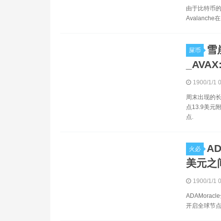
由于比特币的
Avalanc
雪
屎币
_AVA
1900/1/1 
周末出现的长
点13.9美元
点.
A
火必
美元之
1900/1/1 
ADAMora
开启全球节点